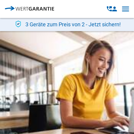
Direkt zum Inhalt
Open
Open
navig
contact
modal
3 Geräte zum Preis von 2 - Jetzt sichern!