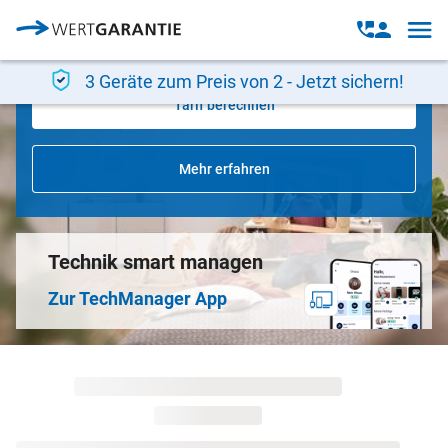
Kostenbeteiligung für Ersatzgeräte
Direkt zum Inhalt
Open
Open
Alles auf einen Blick in der App
navig
contact
modal
3 Geräte zum Preis von 2 - Jetzt sichern!
Tarif berechnen
Mehr erfahren
Technik smart managen
Zur TechManager App