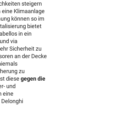
chkeiten steigern
 eine Klimaanlage
nung können so im
lisierung bietet
bellos in ein
und via
ehr Sicherheit zu
nsoren an der Decke
niemals
cherung zu
st diese
gegen die
er- und
h eine
 Delonghi