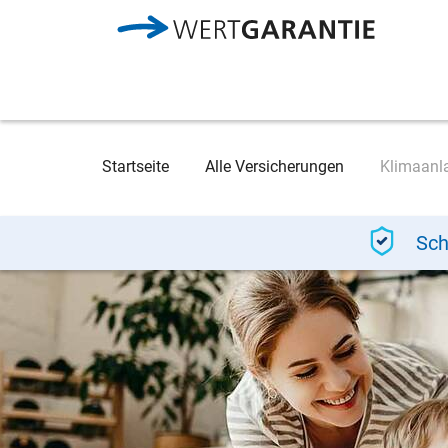
Direkt zum Inhalt
Breadcrumb
Startseite
Alle Versicherungen
Klimaanl
Sch