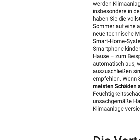
werden Klimaanlage
insbesondere in d
haben Sie die vol
Sommer auf eine a
neue technische Mö
Smart-Home-System
Smartphone kinderl
Hause – zum Beispi
automatisch aus, 
auszuschließen sin
empfehlen. Wenn Si
meisten Schäden 
Feuchtigkeitsschä
unsachgemäße Hand
Klimaanlage versi