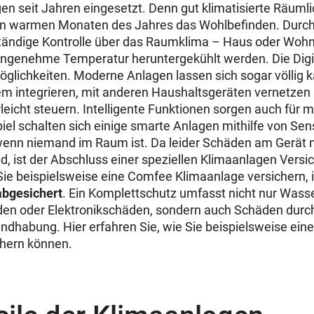
n seit Jahren eingesetzt. Denn gut klimatisierte Räumli
en warmen Monaten des Jahres das Wohlbefinden. Durch
lständige Kontrolle über das Raumklima – Haus oder Woh
ngenehme Temperatur heruntergekühlt werden. Die Digita
glichkeiten. Moderne Anlagen lassen sich sogar völlig ka
 integrieren, mit anderen Haushaltsgeräten vernetzen 
eicht steuern. Intelligente Funktionen sorgen auch für m
el schalten sich einige smarte Anlagen mithilfe von Se
wenn niemand im Raum ist. Da leider Schäden am Gerät 
d, ist der Abschluss einer speziellen Klimaanlagen Versi
e beispielsweise eine Comfee Klimaanlage versichern, i
abgesichert
. Ein Komplettschutz umfasst nicht nur Wass
den oder Elektronikschäden, sondern auch Schäden durc
habung. Hier erfahren Sie, wie Sie beispielsweise eine
chern können.