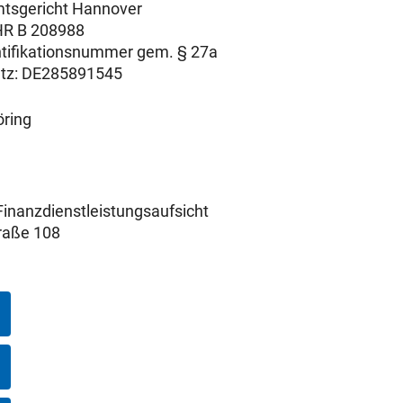
mtsgericht Hannover
HR B 208988
tifikationsnummer gem. § 27a
tz: DE285891545
öring
Finanzdienstleistungsaufsicht
raße 108