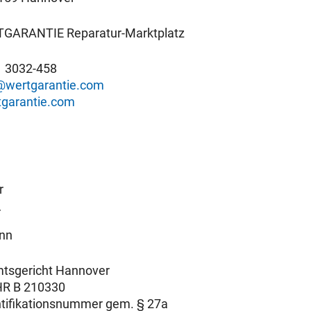
TGARANTIE Reparatur-Marktplatz
1 3032-458
@wertgarantie.com
garantie.com
r
r
nn
mtsgericht Hannover
HR B 210330
tifikationsnummer gem. § 27a