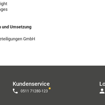
ight
ages
gn und Umsetzung
teiligungen GmbH
Kundenservice
Lo
0511 71280-123