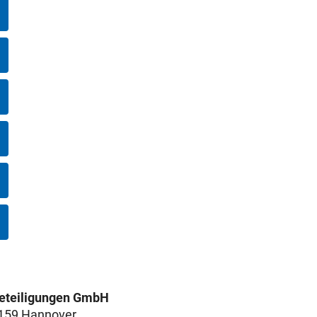
teiligungen GmbH
0159 Hannover