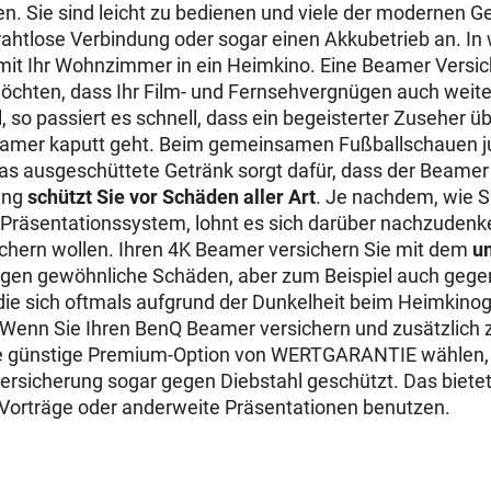
n. Sie sind leicht zu bedienen und viele der modernen Ge
drahtlose Verbindung oder sogar einen Akkubetrieb an. I
it Ihr Wohnzimmer in ein Heimkino. Eine Beamer Versic
möchten, dass Ihr Film- und Fernsehvergnügen auch weite
el, so passiert es schnell, dass ein begeisterter Zuseher ü
Beamer kaputt geht. Beim gemeinsamen Fußballschauen ju
s ausgeschüttete Getränk sorgt dafür, dass der Beamer d
ung
schützt Sie vor Schäden aller Art
. Je nachdem, wie Si
ls Präsentationssystem, lohnt es sich darüber nachzudenke
chern wollen. Ihren 4K Beamer versichern Sie mit dem
u
gen gewöhnliche Schäden, aber zum Beispiel auch gege
ie sich oftmals aufgrund der Dunkelheit beim Heimkino
 Wenn Sie Ihren BenQ Beamer versichern und zusätzlich
e günstige Premium-Option von WERTGARANTIE wählen, so
rsicherung sogar gegen Diebstahl geschützt. Das bietet
r Vorträge oder anderweite Präsentationen benutzen.