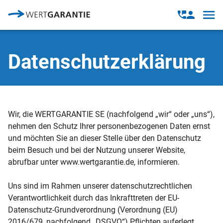
Direkt zum Inhalt
Open
Open
navig
contact
modal
Datenschutzerklärung
Wir, die WERTGARANTIE SE (nachfolgend „wir“ oder „uns“),
nehmen den Schutz Ihrer personenbezogenen Daten ernst
und möchten Sie an dieser Stelle über den Datenschutz
beim Besuch und bei der Nutzung unserer Website,
abrufbar unter www.wertgarantie.de, informieren.
Uns sind im Rahmen unserer datenschutzrechtlichen
Verantwortlichkeit durch das Inkrafttreten der EU-
Datenschutz-Grundverordnung (Verordnung (EU)
2016/679, nachfolgend „DSGVO“) Pflichten auferlegt