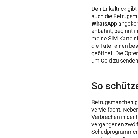
Den Enkeltrick gibt
auch die Betrugsma
WhatsApp
angekom
anbahnt, beginnt i
meine SIM Karte ni
die Täter einen be
geöffnet. Die Opfe
um Geld zu senden
So schütze
Betrugsmaschen gib
vervielfacht. Nebe
Verbrechen in der 
vergangenen zwölf
Schadprogrammen, I