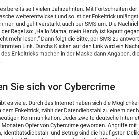
 es bereits seit vielen Jahrzehnten. Mit Fortschreiten der
sche weiterentwickelt und so ist der Enkeltrick unlängs
men und geht verstärkt auch per SMS um. Die Nachricht
n der Regel so: „Hallo Mama, mein Handy ist kaputt geg
cht mehr lesen.“ Dann folgt die Bitte, per SMS zu antwor
stimmten Link. Durchs Klicken auf den Link wird ein Nach
r des Enkeltricks machen in der Maske dann Angaben, die
.
n Sie sich vor Cybercrime
t es viele. Durch das Internet haben sich die Möglichke
n dem Enkeltrick, zählt der Datendiebstahl zu einem der 
heutigen Kommunikation. Jeder zweite deutsche Internetn
 Monaten Opfer von Cybercrime geworden. Angriffe mit
dentitätsdiebstahl und Betrug sind die häufigsten Delik