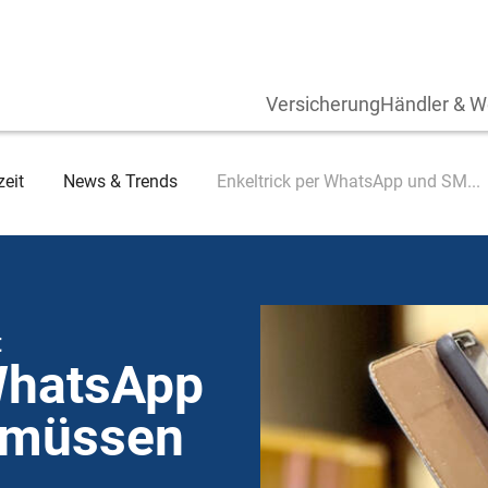
Versicherung
Händler & W
zeit
News & Trends
Enkeltrick per WhatsApp und SM...
t
 WhatsApp
 müssen