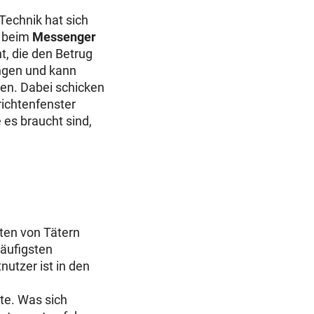
 Technik hat sich
t beim
Messenger
, die den Betrug
angen und kann
ten. Dabei schicken
richtenfenster
 es braucht sind,
iten von Tätern
häufigsten
utzer ist in den
te. Was sich