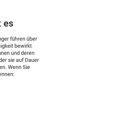
t es
nger führen über
igkeit bewirkt
nen und deren
der sie auf Dauer
nen. Wenn Sie
ennen: