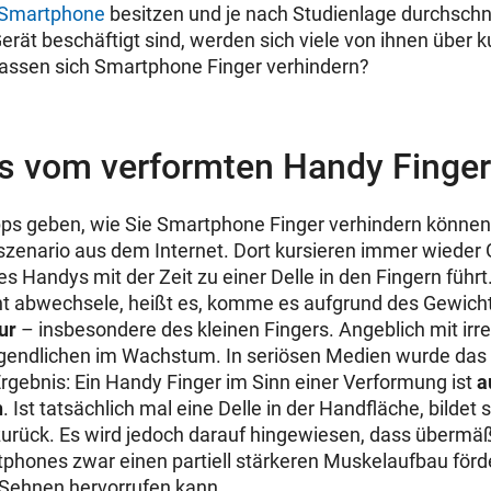
Smartphone
besitzen und je nach Studienlage durchschnitt
rät beschäftigt sind, werden sich viele von ihnen über ku
 lassen sich Smartphone Finger verhindern?
s vom verformten Handy Finger
pps geben, wie Sie Smartphone Finger verhindern können
enario aus dem Internet. Dort kursieren immer wieder 
es Handys mit der Zeit zu einer Delle in den Fingern füh
ht abwechsele, heißt es, komme es aufgrund des Gewich
ur
– insbesondere des kleinen Fingers. Angeblich mit ir
ugendlichen im Wachstum. In seriösen Medien wurde das
Ergebnis: Ein Handy Finger im Sinn einer Verformung ist
a
h
. Ist tatsächlich mal eine Delle in der Handfläche, bildet 
zurück. Es wird jedoch darauf hingewiesen, dass übermäß
hones zwar einen partiell stärkeren Muskelaufbau förd
Sehnen hervorrufen kann.