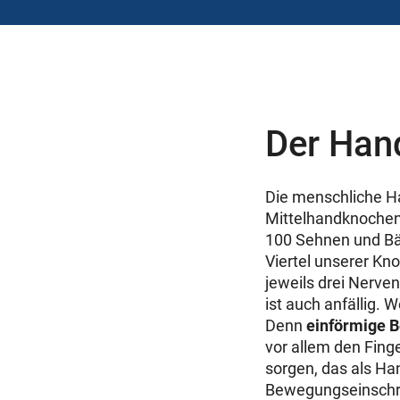
Der Han
Die menschliche Ha
Mittelhandknochen
100 Sehnen und Bän
Viertel unserer Kn
jeweils drei Nerven
ist auch anfällig. 
Denn
einförmige B
vor allem den Fing
sorgen, das als Ha
Bewegungseinschrä