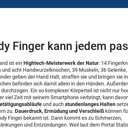
dy Finger kann jedem pas
nd ist ein
Hightech-Meisterwerk der Natur
: 14 Fingerk
 und acht Handwurzelknochen, 39 Muskeln, 36 Gelenke
der geben der Hand Halt, straffen sie und bringen sie i
ochen befinden sich damit allein in den Händen. Außerd
 durchzogen. Ein so komplexer Körperteil ist nicht nur ho
Wer viel Zeit mit seinem Smartphone verbringt, kann davon
etätigungsabläufe
und auch
stundenlanges Halten
setz
ern zu.
Dauerdruck, Ermüdung und Verschleiß
können fü
ndy Finger bekannt ist. Dann kommt es zu Schmerzen,
nkungen und Entzündungen. Weil laut dem Portal Statis