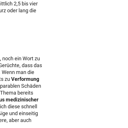
lich 2,5 bis vier
rz oder lang die
, noch ein Wort zu
Gerüchte, dass das
rt. Wenn man die
ts zu
Verformung
reparablen Schäden
 Thema bereits
us medizinischer
sich diese schnell
ige und einseitig
ere, aber auch