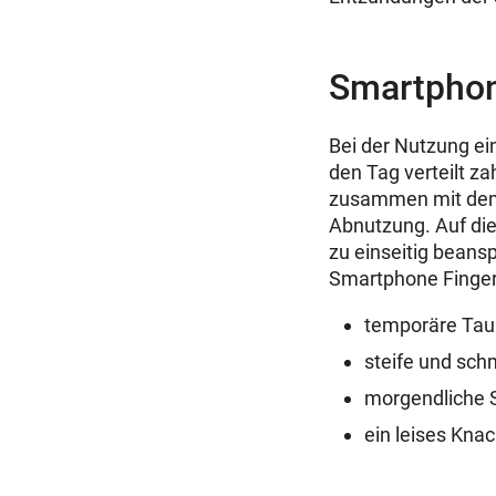
Smartphone
Bei der Nutzung ei
den Tag verteilt z
zusammen mit dem 
Abnutzung. Auf die
zu einseitig bean
Smartphone Finger
temporäre Taub
steife und sch
morgendliche S
ein leises Kn