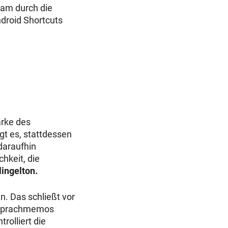
am durch die
droid Shortcuts
ärke des
gt es, stattdessen
 daraufhin
hkeit, die
ingelton.
n. Das schließt vor
e Sprachmemos
rolliert die