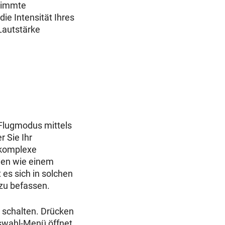
stimmte
ie Intensität Ihres
Lautstärke
s Flugmodus mittels
r Sie Ihr
 komplexe
nen wie einem
 es sich in solchen
zu befassen.
u schalten. Drücken
uswahl-Menü öffnet.