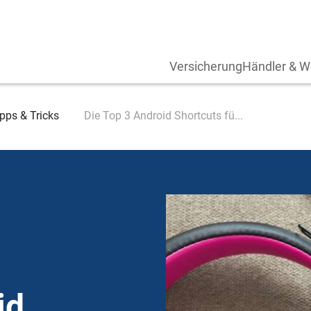
Versicherung
Händler & W
pps & Tricks
Die Top 3 Android Shortcuts fü...
id