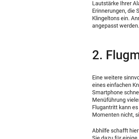
Lautstärke Ihrer A
Erinnerungen, die S
Klingeltons ein. A
angepasst werden
2. Flugm
Eine weitere sinnvo
eines einfachen Kno
Smartphone schnel
Menüführung viele
Flugantritt kann e
Momenten nicht, s
Abhilfe schafft hi
Sie dazu für einig