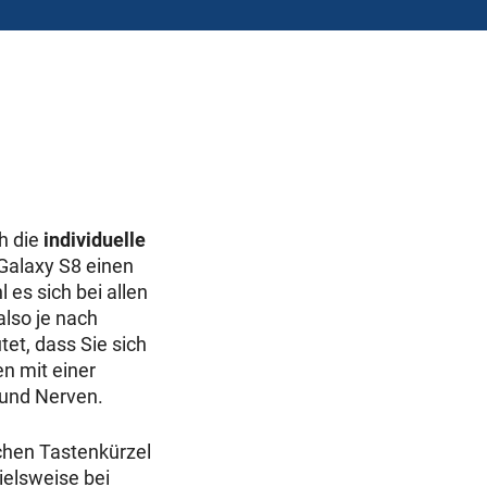
h die
individuelle
Galaxy S8 einen
l es sich bei allen
lso je nach
et, dass Sie sich
n mit einer
 und Nerven.
chen Tastenkürzel
ielsweise bei