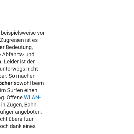
e beispielsweise vor
 Zugreisen ist es
ßer Bedeutung,
e Abfahrts- und
 Leider ist der
unterwegs nicht
bar. So machen
öcher
sowohl beim
eim Surfen einen
ng. Offene
WLAN
-
in Zügen, Bahn-
ufiger angeboten,
cht überall zur
doch dank eines