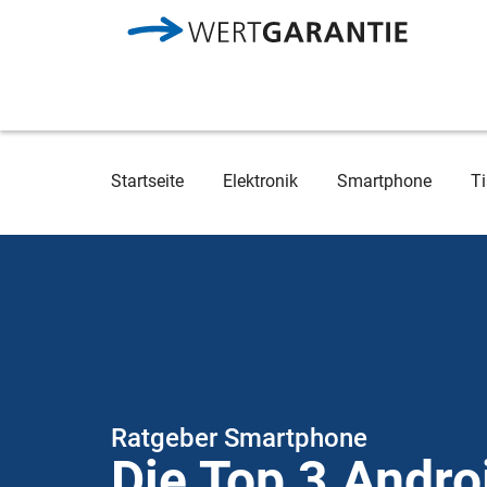
Direkt zum Inhalt
Breadcrumb
Startseite
Elektronik
Smartphone
Ti
Ratgeber Smartphone
Die Top 3 Andro