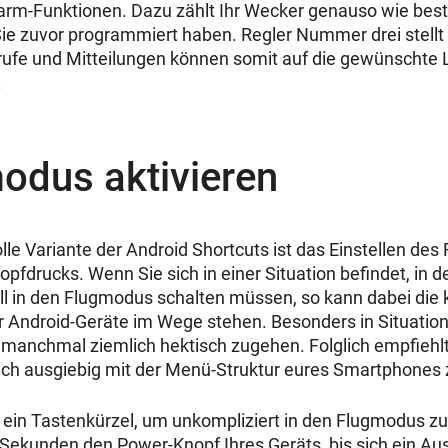
larm-Funktionen. Dazu zählt Ihr Wecker genauso wie be
ie zuvor programmiert haben. Regler Nummer drei stellt d
nrufe und Mitteilungen können somit auf die gewünschte 
.
odus aktivieren
lle Variante der Android Shortcuts ist das Einstellen de
pfdrucks. Wenn Sie sich in einer Situation befindet, in de
l in den Flugmodus schalten müssen, so kann dabei die
r Android-Geräte im Wege stehen. Besonders in Situatio
s manchmal ziemlich hektisch zugehen. Folglich empfiehlt
ich ausgiebig mit der Menü-Struktur eures Smartphones 
er ein Tastenkürzel, um unkompliziert in den Flugmodus z
e Sekunden den Power-Knopf Ihres Geräts, bis sich ein A