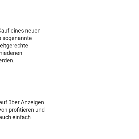
Kauf eines neuen
s sogenannte
weltgerechte
chiedenen
erden.
kauf über Anzeigen
von profitieren und
 auch einfach