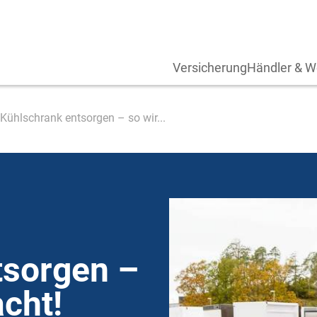
Versicherung
Händler & W
Kühlschrank entsorgen – so wir...
tsorgen –
cht!