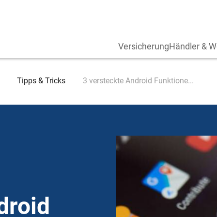
Versicherung
Händler & W
Tipps & Tricks
3 versteckte Android Funktione...
droid