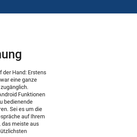
nung
uf der Hand: Erstens
 zwar eine ganze
 zugänglich.
Android Funktionen
zu bedienende
ren. Sei es um die
espräche auf Ihrem
, das meiste aus
ützlichsten