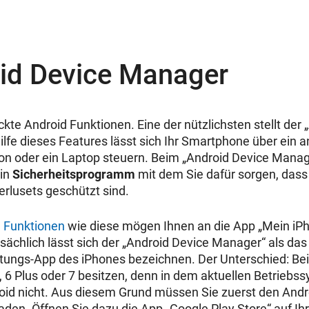
oid Device Manager
eckte Android Funktionen. Eine der nützlichsten stellt der
ilfe dieses Features lässt sich Ihr Smartphone über ein a
on oder ein Laptop steuern. Beim „Android Device Manage
in
Sicherheitsprogramm
mit dem Sie dafür sorgen, dass
erlusets geschützt sind.
 Funktionen
wie diese mögen Ihnen an die
App
„Mein iP
tsächlich lässt sich der „Android Device Manager“ als da
rtungs-App des iPhones bezeichnen. Der Unterschied: Bei 
, 6 Plus oder 7 besitzen, denn in dem aktuellen Betriebss
oid nicht. Aus diesem Grund müssen Sie zuerst den Andr
den. Öffnen Sie dazu die App „Google Play Store“ auf 