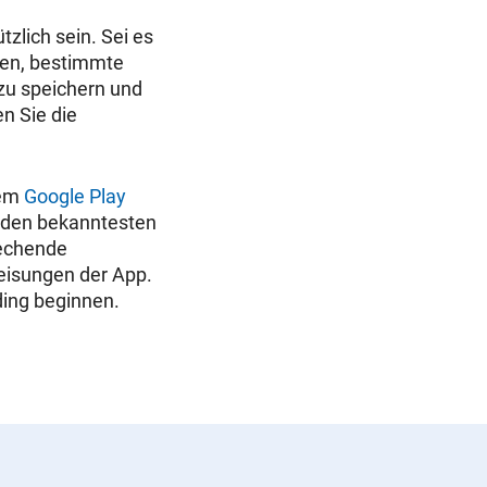
zlich sein. Sei es
hen, bestimmte
zu speichern und
 Sie die
dem
Google Play
 den bekanntesten
rechende
eisungen der App.
ding beginnen.