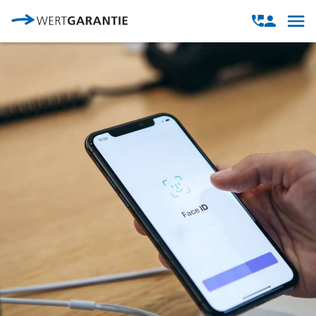
Direkt zum Inhalt
Open
Open
navig
contact
modal