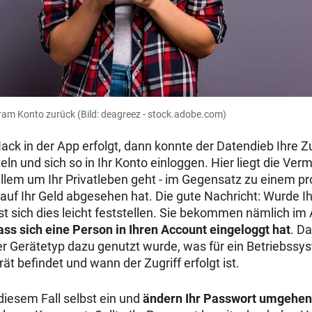
agram Konto zurück
(Bild: deagreez - stock.adobe.com)
Hack in der App erfolgt, dann konnte der Datendieb Ihre
eln und sich so in Ihr Konto einloggen. Hier liegt die Ve
allem um Ihr Privatleben geht - im Gegensatz zu einem pr
. auf Ihr Geld abgesehen hat. Die gute Nachricht: Wurde I
st sich dies leicht feststellen. Sie bekommen nämlich im
ass sich eine Person in Ihren Account eingeloggt hat
. D
 Gerätetyp dazu genutzt wurde, was für ein Betriebssys
ät befindet und wann der Zugriff erfolgt ist.
diesem Fall selbst ein und
ändern Ihr Passwort umgehe