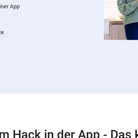
einer App
te
am Hack in der App - Das