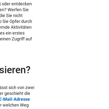
t
oder entdecken
ben? Werfen Sie
die Sie nicht
b Sie Opfer durch
remde Aktivitäten
es ein erstes
einen Zugriff auf
sieren?
ässt sich von zwei
ier geschieht die
E-Mail-Adresse
über welchen Weg