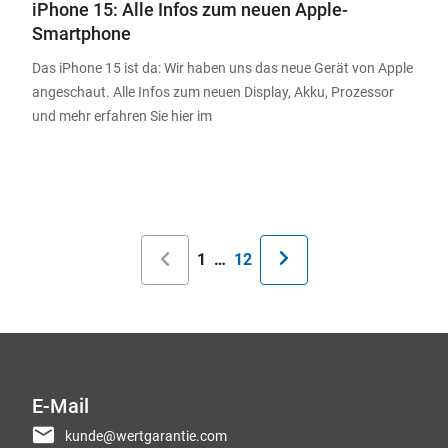
iPhone 15: Alle Infos zum neuen Apple-
Smartphone
Das iPhone 15 ist da: Wir haben uns das neue Gerät von Apple
angeschaut. Alle Infos zum neuen Display, Akku, Prozessor
und mehr erfahren Sie hier im
Seitennummerierung
Aktuelle
1
…
Letzte
12
Seite
Seite
E-Mail
kunde@wertgarantie.com