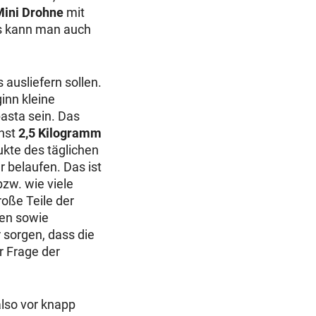
ini Drohne
mit
ils kann man auch
ausliefern sollen.
inn kleine
asta sein. Das
chst
2,5 Kilogramm
ukte des täglichen
r belaufen. Das ist
zw. wie viele
oße Teile der
ten sowie
sorgen, dass die
r Frage der
also vor knapp