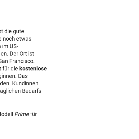
t die gute
de noch etwas
 im US-
en. Der Ort ist
 San Francisco.
 für die
kostenlose
ginnen. Das
rden. Kundinnen
äglichen Bedarfs
Modell
Prime
für