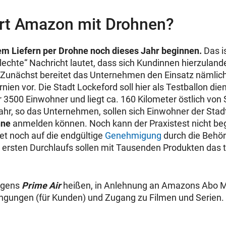
ert Amazon mit Drohnen?
em Liefern per Drohne noch dieses Jahr beginnen.
Das is
hlechte“ Nachricht lautet, dass sich Kundinnen hierzulan
Zunächst bereitet das Unternehmen den Einsatz nämlich
nien vor. Die Stadt Lockeford soll hier als Testballon dien
nur 3500 Einwohner und liegt ca. 160 Kilometer östlich von
ahr, so das Unternehmen, sollen sich Einwohner der Stadt
hne
anmelden können. Noch kann der Praxistest nicht be
t noch auf die endgültige
Genehmigung
durch die Behö
ersten Durchlaufs sollen mit Tausenden Produkten das t
rigens
Prime Air
heißen, in Anlehnung an Amazons Abo 
ngungen (für Kunden) und Zugang zu Filmen und Serien.