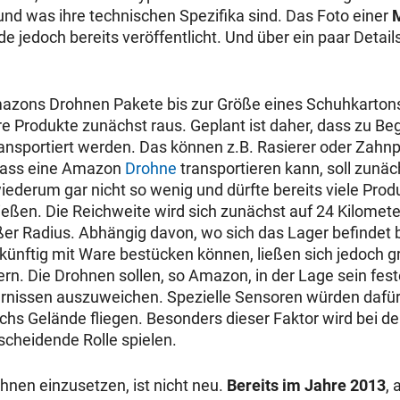
und was ihre technischen Spezifika sind. Das Foto einer
M
de jedoch bereits veröffentlicht. Und über ein paar Deta
azons Drohnen Pakete bis zur Größe eines Schuhkartons 
re Produkte zunächst raus. Geplant ist daher, dass zu Beg
nsportiert werden. Das können z.B. Rasierer oder Zahnp
dass eine Amazon
Drohne
transportieren kann, soll zunä
iederum gar nicht so wenig und dürfte bereits viele Prod
ießen. Die Reichweite wird sich zunächst auf 24 Kilomete
ßer Radius. Abhängig davon, wo sich das Lager befindet b
künftig mit Ware bestücken können, ließen sich jedoch gr
ern. Die Drohnen sollen, so Amazon, in der Lage sein fes
rnissen auszuweichen. Spezielle Sensoren würden dafür 
chs Gelände fliegen. Besonders dieser Faktor wird bei de
scheidende Rolle spielen.
nen einzusetzen, ist nicht neu.
Bereits im Jahre 2013
, 