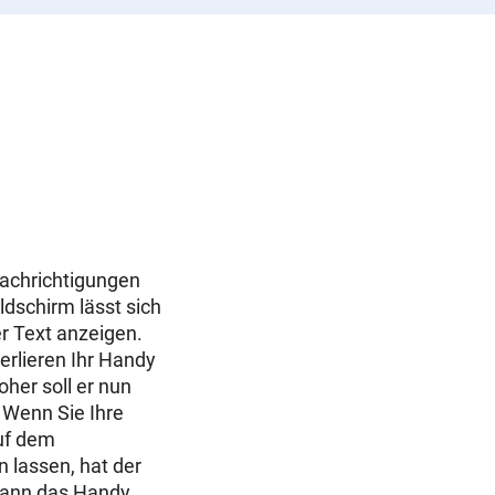
achrichtigungen
ldschirm lässt sich
er Text anzeigen.
verlieren Ihr Handy
her soll er nun
 Wenn Sie Ihre
uf dem
 lassen, hat der
kann das Handy