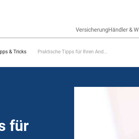
Versicherung
Händler & W
pps & Tricks
Praktische Tipps für Ihren And...
s für