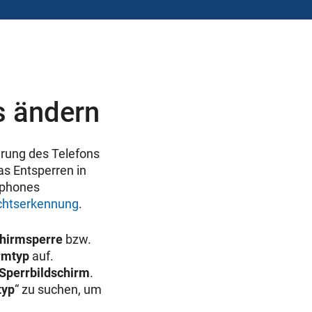
s ändern
erung des Telefons
as Entsperren in
tphones
chtserkennung
.
chirmsperre
bzw.
irmtyp
auf.
 Sperrbildschirm
.
typ
“ zu suchen, um