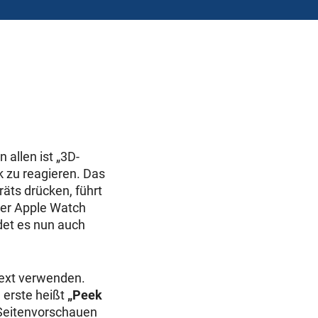
 allen ist „3D-
k zu reagieren. Das
äts drücken, führt
der Apple Watch
det es nun auch
text verwenden.
 erste heißt
„Peek
 Seitenvorschauen