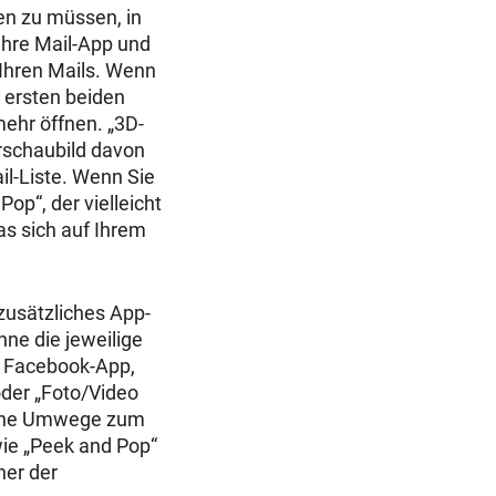
sen zu müssen, in
 Ihre Mail-App und
l Ihren Mails. Wenn
 ersten beiden
mehr öffnen. „3D-
orschaubild davon
il-Liste. Wenn Sie
op“, der vielleicht
as sich auf Ihrem
 zusätzliches App-
ne die jeweilige
e Facebook-App,
oder „Foto/Video
 ohne Umwege zum
wie „Peek and Pop“
ner der