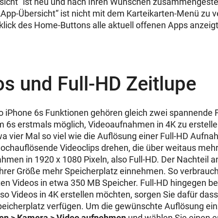
sicht“ ist neu und nach Ihren Wünschen zusammengestellt
„App-Übersicht“ ist nicht mit dem Karteikarten-Menü zu 
lick des Home-Buttons alle aktuell offenen Apps anzeigt
s und Full-HD Zeitlupe
o iPhone 6s Funktionen gehören gleich zwei spannende 
em 6s erstmals möglich, Videoaufnahmen in 4K zu erstell
twa vier Mal so viel wie die Auflösung einer Full-HD Auf
ochauflösende Videoclips drehen, die über weitaus mehr
hmen in 1920 x 1080 Pixeln, also Full-HD. Der Nachteil an
ihrer Größe mehr Speicherplatz einnehmen. So verbrauch
ten Videos in etwa 350 MB Speicher. Full-HD hingegen be
lso Videos in 4K erstellen möchten, sorgen Sie dafür das
eicherplatz verfügen. Um die gewünschte Auflösung ein
gen > Kamera > Video aufnehmen
und wählen Sie einen 