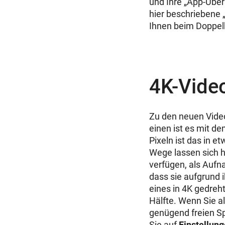
und Ihre „App-Über
hier beschriebene 
Ihnen beim Doppelk
4K-Video
Zu den neuen Vide
einen ist es mit d
Pixeln ist das in e
Wege lassen sich h
verfügen, als Aufna
dass sie aufgrund 
eines in 4K gedreh
Hälfte. Wenn Sie a
genügend freien Sp
Sie auf
Einstellun