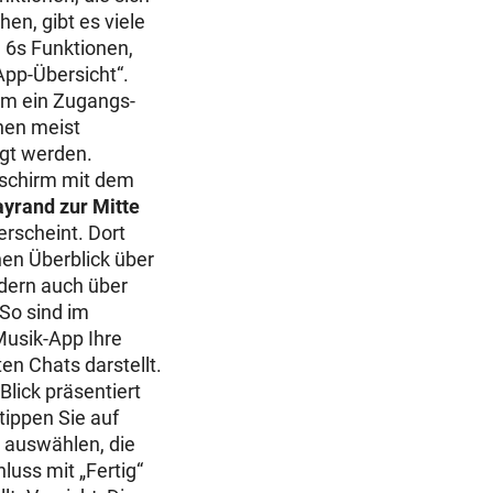
en, gibt es viele
 6s Funktionen,
App-Übersicht“.
 um ein Zugangs-
nen meist
gt werden.
dschirm mit dem
ayrand zur Mitte
erscheint. Dort
inen Überblick über
ndern auch über
 So sind im
Musik-App Ihre
en Chats darstellt.
Blick präsentiert
tippen Sie auf
 auswählen, die
luss mit „Fertig“