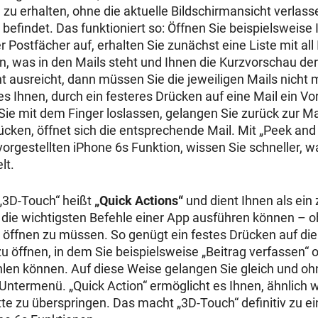
 zu erhalten, ohne die aktuelle Bildschirmansicht verlas
 befindet. Das funktioniert so: Öffnen Sie beispielsweise
er Postfächer auf, erhalten Sie zunächst eine Liste mit al
, was in den Mails steht und Ihnen die Kurzvorschau der
ht ausreicht, dann müssen Sie die jeweiligen Mails nicht 
es Ihnen, durch ein festeres Drücken auf eine Mail ein V
Sie mit dem Finger loslassen, gelangen Sie zurück zur Ma
ücken, öffnet sich die entsprechende Mail. Mit „Peek and P
vorgestellten iPhone 6s Funktion, wissen Sie schneller, w
lt.
 „3D-Touch“ heißt
„Quick Actions“
und dient Ihnen als ein
die wichtigsten Befehle einer App ausführen können – oh
öffnen zu müssen. So genügt ein festes Drücken auf di
 öffnen, in dem Sie beispielsweise „Beitrag verfassen“ 
len können. Auf diese Weise gelangen Sie gleich und
termenü. „Quick Action“ ermöglicht es Ihnen, ähnlich 
tte zu überspringen. Das macht „3D-Touch“ definitiv zu ei