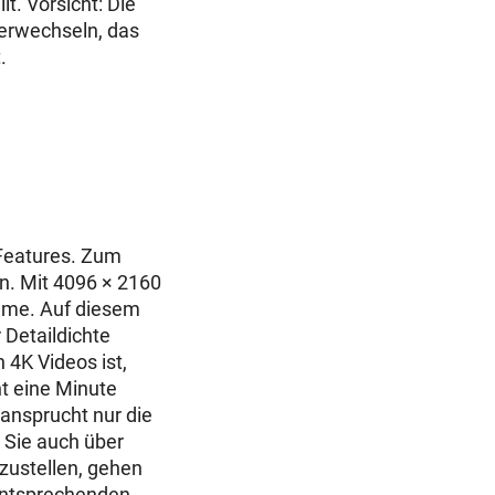
. Vorsicht: Die
verwechseln, das
.
Features. Zum
en. Mit 4096 × 2160
nahme. Auf diesem
 Detaildichte
 4K Videos ist,
t eine Minute
ansprucht nur die
s Sie auch über
zustellen, gehen
entsprechenden