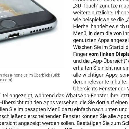
„3D-Touch“ zunutze mach
weitere nützliche iPhone
wie beispielsweise die „
Hierbei handelt es sich
Menü, in dem die von Ih
genutzten Apps angezei
Wischen Sie im Startbil
Finger
vom linken Displ
und die „App-Übersicht“ 
erhalten Sie nicht nur e
alle wichtigen Apps, so
en des iPhone 6s im Überblick
(Bild:
be.com)
deren relevante Inhalte.
Übersichts-Fenster der 
Titel angezeigt, während das WhatsApp-Fenster Ihre letzt
Übersicht mit den Apps versehen, die Sie dort auf einen 
llen Sie im besagten Menü dazu einfach nach unten und 
anschließend erscheinenden Fenster können Sie alle Apps
bersicht angezeigt werden sollen. Bestätigen Sie zum Sch