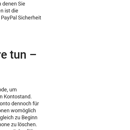
in denen Sie
 ist die
 PayPal Sicherheit
e tun –
hode, um
en Kontostand.
Konto dennoch für
tionen womöglich
gleich zu Beginn
hone zu löschen.