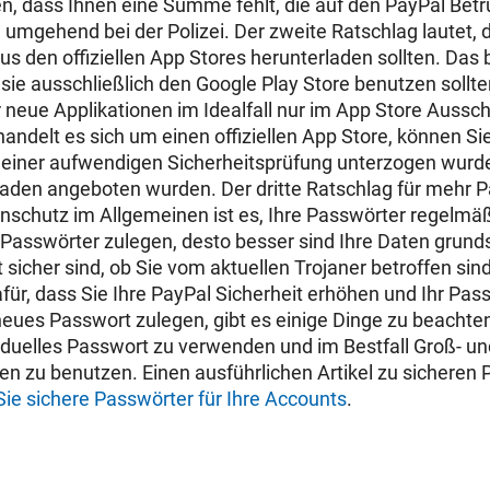
en, dass Ihnen eine Summe fehlt, die auf den PayPal Bet
h umgehend bei der Polizei. Der zweite Ratschlag lautet,
us den offiziellen App Stores herunterladen sollten. Das 
 sie ausschließlich den Google Play Store benutzen sollte
r neue Applikationen im Idealfall nur im App Store Aussc
handelt es sich um einen offiziellen App Store, können Sie
einer aufwendigen Sicherheitsprüfung unterzogen wurde
aden angeboten wurden. Der dritte Ratschlag für mehr P
nschutz im Allgemeinen ist es, Ihre Passwörter regelmäß
e Passwörter zulegen, desto besser sind Ihre Daten grund
 sicher sind, ob Sie vom aktuellen Trojaner betroffen sin
für, dass Sie Ihre PayPal Sicherheit erhöhen und Ihr
Pass
eues Passwort zulegen, gibt es einige Dinge zu beachten. 
viduelles Passwort zu verwenden und im Bestfall Groß- u
n zu benutzen. Einen ausführlichen Artikel zu sicheren
Sie sichere Passwörter für Ihre Accounts
.