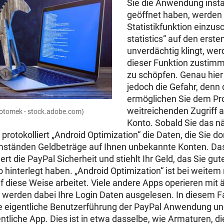
Sie die Anwendung insta
geöffnet haben, werden 
Statistikfunktion einzus
statistics“ auf den erste
unverdächtig klingt, wer
dieser Funktion zustim
zu schöpfen. Genau hier 
jedoch die Gefahr, denn
ermöglichen Sie dem P
weitreichenden Zugriff a
 fotomek - stock.adobe.com)
Konto. Sobald Sie das n
protokolliert „Android Optimization“ die Daten, die Sie d
ständen Geldbeträge auf Ihnen unbekannte Konten. Das 
rt die PayPal Sicherheit und stiehlt Ihr Geld, das Sie gu
hinterlegt haben. „Android Optimization“ ist bei weitem n
 diese Weise arbeitet. Viele andere Apps operieren mit 
werden dabei Ihre Login Daten ausgelesen. In diesem Fal
e eigentliche Benutzerführung der PayPal Anwendung und
tliche App. Dies ist in etwa dasselbe, wie Armaturen, di