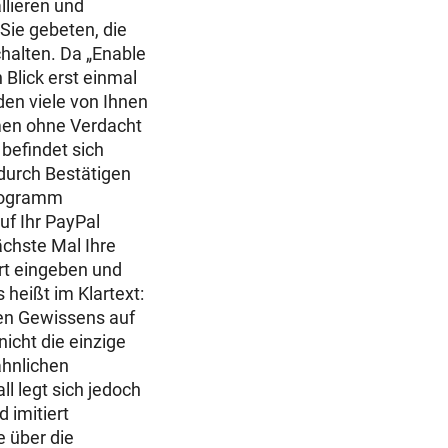
llieren und
Sie gebeten, die
chalten. Da „Enable
n Blick erst einmal
den viele von Ihnen
men ohne Verdacht
befindet sich
 durch Bestätigen
rogramm
uf Ihr PayPal
ächste Mal Ihre
ort eingeben und
heißt im Klartext:
ten Gewissens auf
icht die einzige
ähnlichen
l legt sich jedoch
 imitiert
e über die