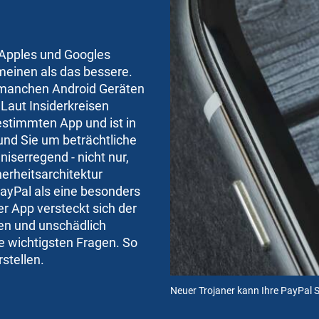
 Apples und Googles
meinen als das bessere.
n manchen
Android
Geräten
 Laut Insiderkreisen
bestimmten
App
und ist in
und Sie um beträchtliche
iserregend - nicht nur,
erheitsarchitektur
PayPal als eine besonders
r App versteckt sich der
en und unschädlich
 wichtigsten Fragen. So
stellen.
Neuer Trojaner kann Ihre PayPal 