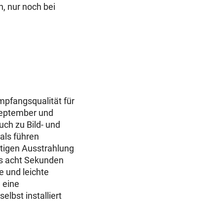
, nur noch bei
mpfangsqualität für
September und
ch zu Bild- und
als führen
itigen Ausstrahlung
is acht Sekunden
e und leichte
 eine
lbst installiert