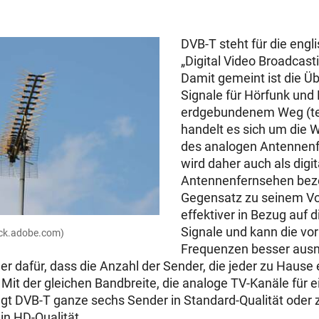
DVB-T steht für die eng
„Digital Video Broadcasti
Damit gemeint ist die Üb
Signale für Hörfunk und
erdgebundenem Weg (ter
handelt es sich um die 
des analogen Antennen
wird daher auch als digit
Antennenfernsehen beze
Gegensatz zu seinem Vo
effektiver in Bezug auf 
Signale und kann die v
tock.adobe.com)
Frequenzen besser ausn
er dafür, dass die Anzahl der Sender, die jeder zu Hause
it der gleichen Bandbreite, die analoge TV-Kanäle für
ägt DVB-T ganze sechs Sender in Standard-Qualität oder 
in HD-Qualität.