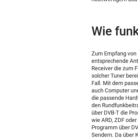
Wie funk
Zum Empfang von H
entsprechende An
Receiver die zum Fu
solcher Tuner berei
Fall. Mit dem pas
auch Computer und
die passende Hardw
den Rundfunkbeitr
über DVB-T die Pr
wie ARD, ZDF oder 
Programm über DVB-
Sendern. Da über K