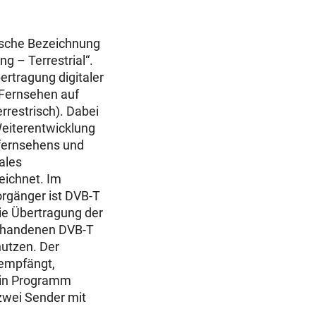
lische Bezeichnung
ng – Terrestrial“.
ertragung digitaler
 Fernsehen auf
restrisch). Dabei
Weiterentwicklung
fernsehens und
ales
ichnet. Im
rgänger ist DVB-T
die Übertragung der
orhandenen DVB-T
utzen. Der
 empfängt,
 ein Programm
zwei Sender mit