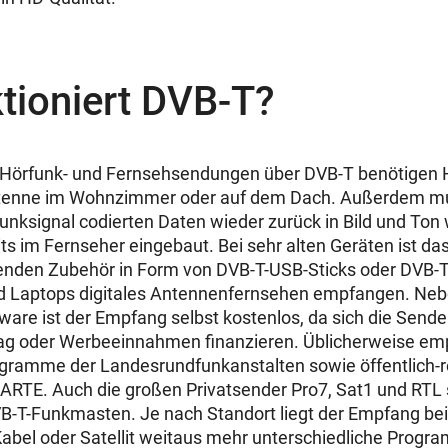
tioniert DVB-T?
örfunk- und Fernsehsendungen über DVB-T benötigen H
tenne im Wohnzimmer oder auf dem Dach. Außerdem mu
nksignal codierten Daten wieder zurück in Bild und Ton w
ts im Fernseher eingebaut. Bei sehr alten Geräten ist das
senden Zubehör in Form von DVB-T-USB-Sticks oder DVB-
 Laptops digitales Antennenfernsehen empfangen. Neb
are ist der Empfang selbst kostenlos, da sich die Send
ag oder Werbeeinnahmen finanzieren. Üblicherweise em
ogramme der Landesrundfunkanstalten sowie öffentlich-r
ARTE. Auch die großen Privatsender Pro7, Sat1 und RTL 
T-Funkmasten. Je nach Standort liegt der Empfang bei 
abel oder Satellit weitaus mehr unterschiedliche Progra