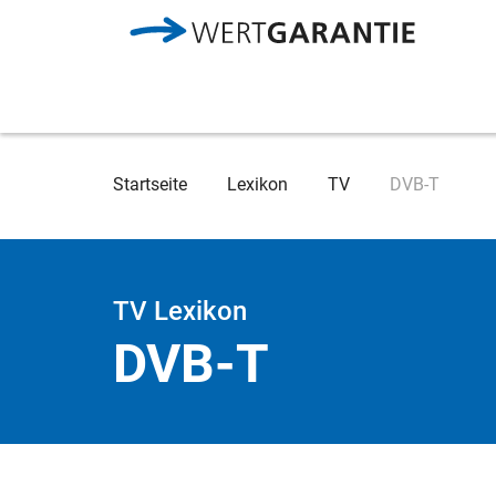
Direkt zum Inhalt
Breadcrumb
Startseite
Lexikon
TV
DVB-T
TV Lexikon
DVB-T