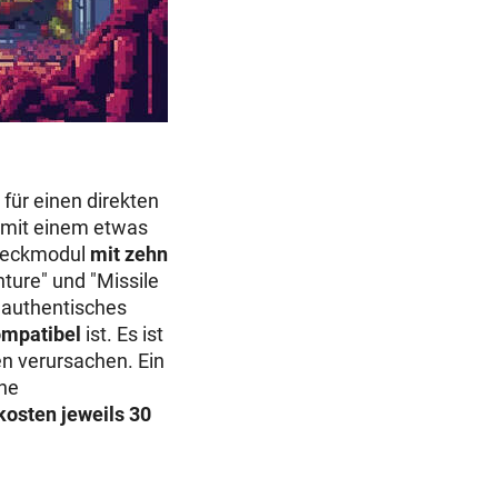
für einen direkten
e mit einem etwas
Steckmodul
mit zehn
nture" und "Missile
n authentisches
ompatibel
ist. Es ist
en verursachen. Ein
che
 kosten jeweils 30