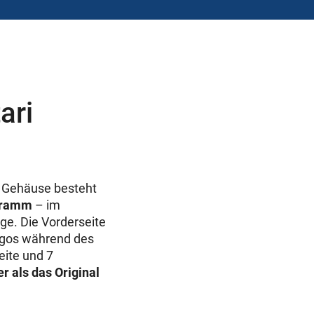
ari
s Gehäuse besteht
 Gramm
– im
ge. Die Vorderseite
Logos während des
ite und 7
er als das Original