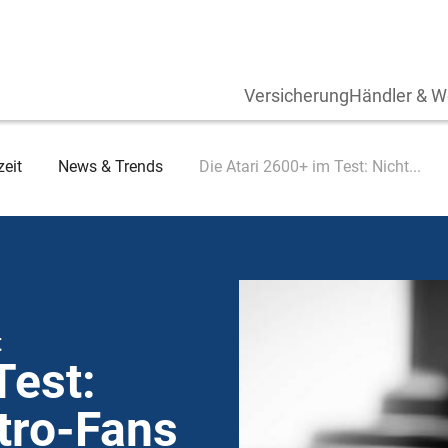
Versicherung
Händler & W
zeit
News & Trends
Die Atari 2600+ im Test: Nicht...
t
Test:
etro-Fans