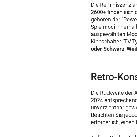
Die Reminiszenz an 
2600+ finden sich 
gehören der "Power
Spielmodi innerhal
ausgewählten Modi 
Kippschalter "TV T
oder Schwarz-Wei
Retro-Kon
Die Rückseite der 
2024 entsprechend.
unverzichtbar gewo
Beachten Sie jedoch
erforderlich, eine