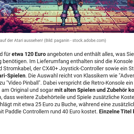
 auf der Atari aussehen!
(Bild: paganin - stock.adobe.com)
d für
etwa 120 Euro
angeboten und enthält alles, was Sie 
g benötigen. Im Lieferumfang enthalten sind die Konsol
 Stromkabel, der CX40+ Joystick-Controller sowie ein 
ari-Spielen
. Die Auswahl reicht von Klassikern wie "Adve
u "Video Pinball". Dabei verspricht die Retro-Konsole ei
h am Original und sogar
mit alten Spielen und Zubehör k
, dass weitere Zubehörteile und Spiele zusätzliche Kost
chlägt mit etwa 25 Euro zu Buche, während eine zusätzli
 Paddle Controllern rund 40 Euro kostet.
Einzelne Titel