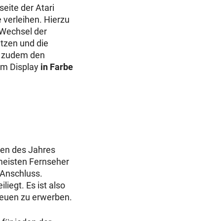
eite der Atari
 verleihen. Hierzu
 Wechsel der
etzen und die
es zudem den
em Display
in Farbe
gen des Jahres
e meisten Fernseher
-Anschluss.
iegt. Es ist also
neuen zu erwerben.