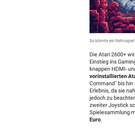
So könnte ein Retrospiel
Die Atari 2600+ wir
Einstieg ins Gamin
knappen HDMI- und
vorinstallierten At
Command" bis hin z
Erlebnis, da sie na
jedoch zu beachten
zweiter Joystick s
Spielesammlung mit
Euro
.