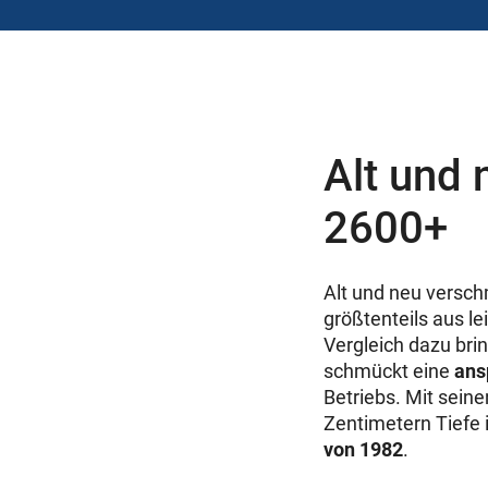
Alt und n
2600+
Alt und neu versc
größtenteils aus l
Vergleich dazu bri
schmückt eine
ans
Betriebs. Mit sei
Zentimetern Tiefe 
von 1982
.