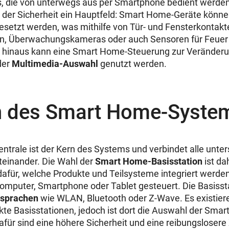
s, die von unterwegs aus per Smartphone bedient werden
t der Sicherheit ein Hauptfeld: Smart Home-Geräte könne
esetzt werden, was mithilfe von Tür- und Fensterkontakt
, Überwachungskameras oder auch Sensoren für Feuer
r hinaus kann eine Smart Home-Steuerung zur Veränderu
der
Multimedia-Auswahl
genutzt werden.
n des Smart Home-Syste
trale ist der Kern des Systems und verbindet alle unter
teinander. Die Wahl der
Smart Home-Basisstation
ist da
für, welche Produkte und Teilsysteme integriert werde
mputer, Smartphone oder Tablet gesteuert. Die Basissta
sprachen
wie WLAN, Bluetooth oder Z-Wave. Es existier
kte Basisstationen, jedoch ist dort die Auswahl der Sma
afür sind eine höhere Sicherheit und eine reibungslose