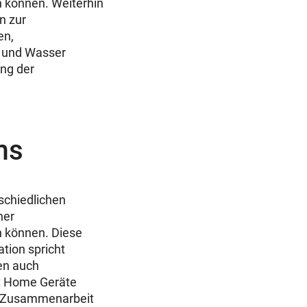
 können. Weiterhin
n zur
en,
 und Wasser
ng der
ms
schiedlichen
her
n können. Diese
tion spricht
en auch
rt Home Geräte
re Zusammenarbeit