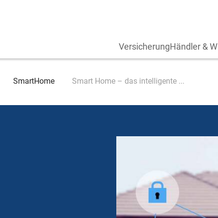
Versicherung
Händler & W
SmartHome
Smart Home – das intelligente ...