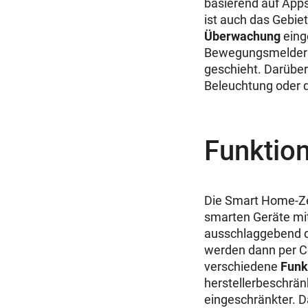
basierend auf App
ist auch das Gebie
Überwachung
eing
Bewegungsmeldern
geschieht. Darübe
Beleuchtung oder 
Funktio
Die Smart Home-Zen
smarten Geräte mi
ausschlaggebend da
werden dann per Co
verschiedene
Funk
herstellerbeschrän
eingeschränkter. D