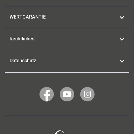
WERTGARANTIE
Rechtliches
Datenschutz
WERTGARANTIE
WERTGARANTIE
WERTGARANTIE
auf
auf
auf
Facebook
YouTube
Instagram
Wertgarantie