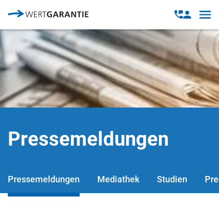
Direkt zum Inhalt
Open
Open
navig
contact
modal
Pressemeldungen
Pressemeldungen
Mediathek
Studien
Pre