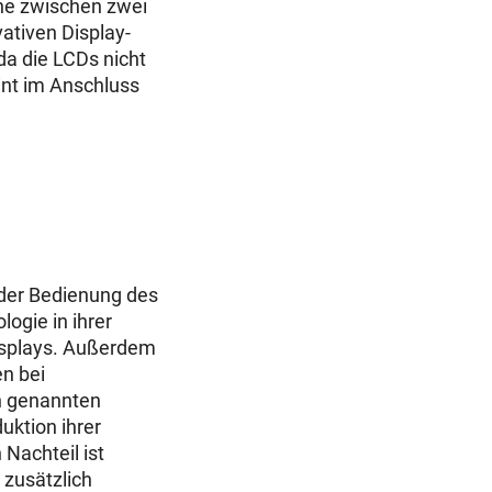
he zwischen zwei
vativen Display-
da die LCDs nicht
int im Anschluss
 der Bedienung des
ogie in ihrer
Displays. Außerdem
en bei
en genannten
uktion ihrer
Nachteil ist
 zusätzlich