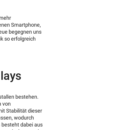
 mehr
genen Smartphone,
 Neue begegnen uns
 so erfolgreich
lays
istallen bestehen.
n von
t Stabilität dieser
lussen, wodurch
ys besteht dabei aus