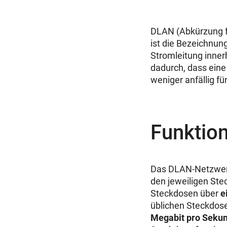
DLAN (Abkürzung f
ist die Bezeichnun
Stromleitung inner
dadurch, dass eine
weniger anfällig fü
Funktio
Das DLAN-Netzwerk
den jeweiligen Stec
Steckdosen über
e
üblichen Steckdose
Megabit pro Seku