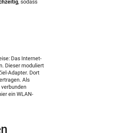
chzeitig
, sodass
ise: Das Internet-
n. Dieser moduliert
Ziel-Adapter. Dort
ertragen. Als
te verbunden
hier ein WLAN-
en