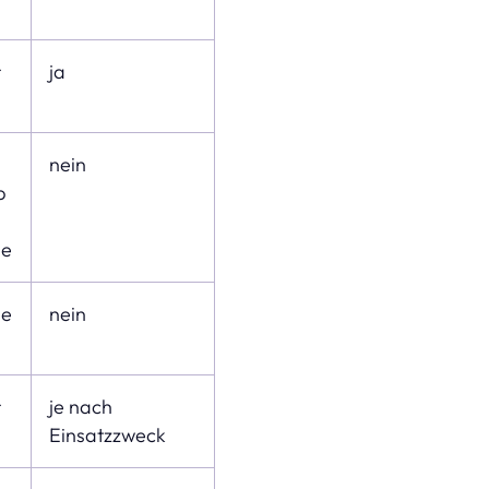
r
ja
nein
b
se
se
nein
r
je nach
Einsatzzweck