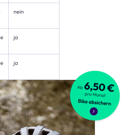
r
nein
se
ja
se
ja