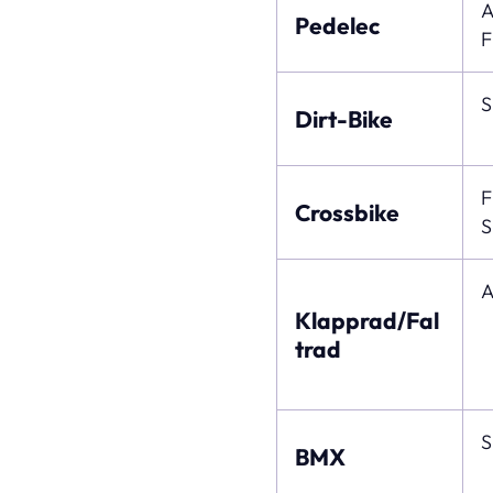
A
Pedelec
F
S
Dirt-Bike
F
Crossbike
S
A
Klapprad/Fal
trad
S
BMX