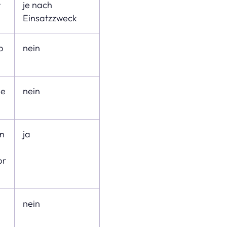
r
je nach
Einsatzzweck
b
nein
se
nein
en
ja
br
nein
n