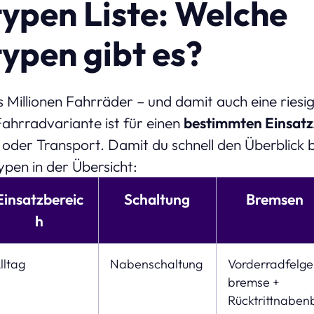
ypen Liste: Welche
ypen gibt es?
s Millionen Fahrräder – und damit auch eine riesi
Fahrradvariante ist für einen
bestimmten Einsat
t oder Transport. Damit du schnell den Überblick b
pen in der Übersicht:
Einsatzbereic
Schaltung
Bremsen
h
lltag
Nabenschaltung
Vorderradfelg
bremse +
Rücktrittnaben