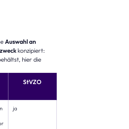
ge
Auswahl an
zzweck
konzipiert:
ehältst, hier die
StVZO
en
ja
br