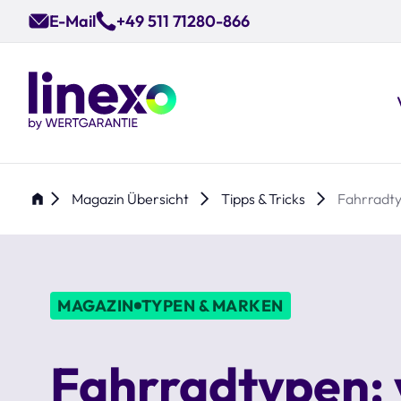
Skip
E-Mail
+49 511 71280-866
to
main
content
Magazin Übersicht
Tipps & Tricks
Fahrradty
MAGAZIN
TYPEN & MARKEN
Fahrradtypen: