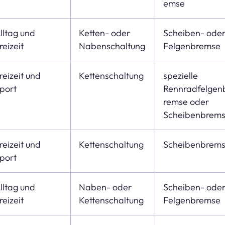
emse
lltag und
Ketten- oder
Scheiben- ode
reizeit
Nabenschaltung
Felgenbremse
reizeit und
Kettenschaltung
spezielle
port
Rennradfelgen
remse oder
Scheibenbrem
reizeit und
Kettenschaltung
Scheibenbrem
port
lltag und
Naben- oder
Scheiben- ode
reizeit
Kettenschaltung
Felgenbremse