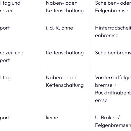
lltag und
Naben- oder
Scheiben- ode
reizeit
Kettenschaltung
Felgenbremse
port
i. d. R. ohne
Hinterradschei
enbremse
reizeit und
Kettenschaltung
Scheibenbrem
port
lltag
Naben- oder
Vorderradfelg
Kettenschaltung
bremse +
Rücktrittnaben
emse
port
keine
U-Brakes /
Felgenbremse