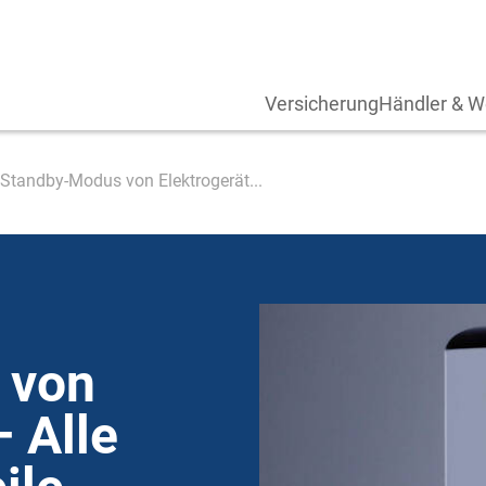
Versicherung
Händler & W
Standby-Modus von Elektrogerät...
 von
– Alle