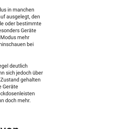
dus in manchen
uf ausgelegt, den
lle oder bestimmte
Besonders Geräte
m Modus mehr
 hinschauen bei
gel deutlich
n sich jedoch über
 Zustand gehalten
e Geräte
eckdosenleisten
nn doch mehr.