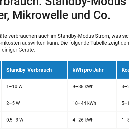
rbrauch: Standby-Modus
r, Mikrowelle und Co.
räte verbrauchen auch im Standby-Modus Strom, was sic
omkosten auswirken kann. Die folgende Tabelle zeigt den
einiger Geräte:
Standby-Verbrauch
kWh pro Jahr
Kos
1–10 W
9–88 kWh
3–2
2–5 W
18–44 kWh
5–1
0,5–3 W
4–26 kWh
1–8