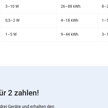
3–10 W
26–88 kWh
8–2
0,5–2 W
4–18 kWh
1–5
1–5 W
9–44 kWh
3–1
ür 2 zahlen!
drei Geräte und erhalten den