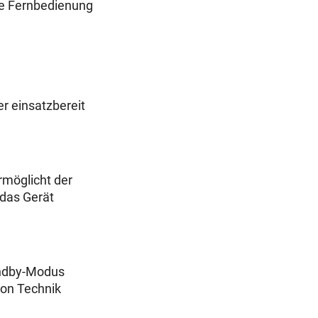
ne Fernbedienung
er einsatzbereit
rmöglicht der
das Gerät
andby-Modus
von Technik