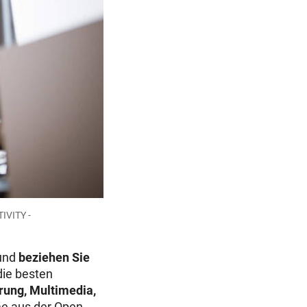
IVITY -
 und
beziehen Sie
die besten
rung, Multimedia,
e aus der Open-