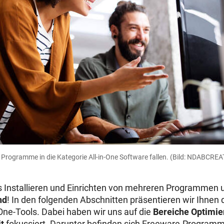
 Programme in die Kategorie All-in-One Software fallen.
(Bild: NDABCREAT
s Installieren und Einrichten von mehreren Programmen
nd
! In den folgenden Abschnitten präsentieren wir Ihnen 
-One-Tools. Dabei haben wir uns auf die
Bereiche Optimie
t
fokussiert. Darunter befinden sich Freeware-Programm