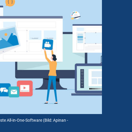
este All-in-One-Software
(Bild: Apinan -