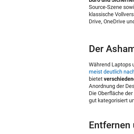
Source-Szene sowie
klassische Vollver
Drive, OneDrive u
Der Asham
Während Laptops u
meist deutlich nac
bietet
verschieden
Anordnung der Desk
Die Oberfläche der 
gut kategorisiert u
Entfernen 