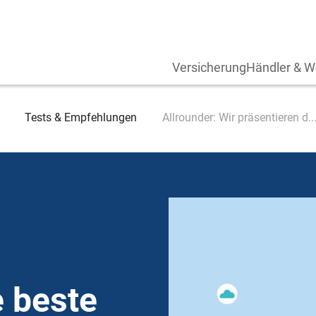
Versicherung
Händler & W
Tests & Empfehlungen
Allrounder: Wir präsentieren d..
e beste