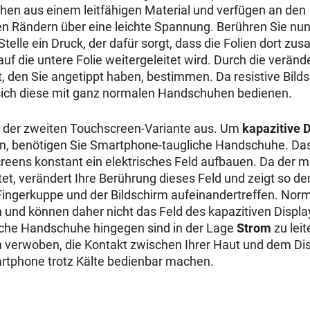
ehen aus einem leitfähigen Material und verfügen an den
n Rändern über eine leichte Spannung. Berühren Sie nu
Stelle ein Druck, der dafür sorgt, dass die Folien dort 
uf die untere Folie weitergeleitet wird. Durch die verän
kt, den Sie angetippt haben, bestimmen. Da resistive Bil
 sich diese mit ganz normalen Handschuhen bedienen.
i der zweiten Touchscreen-Variante aus. Um
kapazitive 
, benötigen Sie Smartphone-taugliche Handschuhe. Das 
reens konstant ein elektrisches Feld aufbauen. Da der 
tet, verändert Ihre Berührung dieses Feld und zeigt so d
 Fingerkuppe und der Bildschirm aufeinandertreffen. No
m und können daher nicht das Feld des kapazitiven Displa
che Handschuhe hingegen sind in der Lage
Strom
zu leit
n verwoben, die Kontakt zwischen Ihrer Haut und dem Dis
rtphone trotz Kälte bedienbar machen.