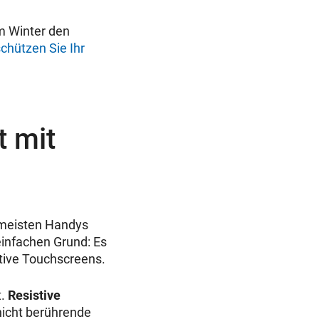
im Winter den
chützen Sie Ihr
t mit
e meisten Handys
infachen Grund: Es
itive Touchscreens.
t.
Resistive
nicht berührende