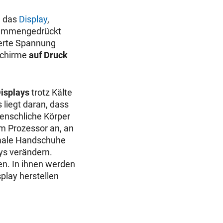
n das
Display
,
zusammengedrückt
derte Spannung
dschirme
auf Druck
Displays
trotz Kälte
liegt daran, dass
menschliche Körper
em Prozessor an, an
rmale Handschuhe
ys verändern.
en. In ihnen werden
play herstellen