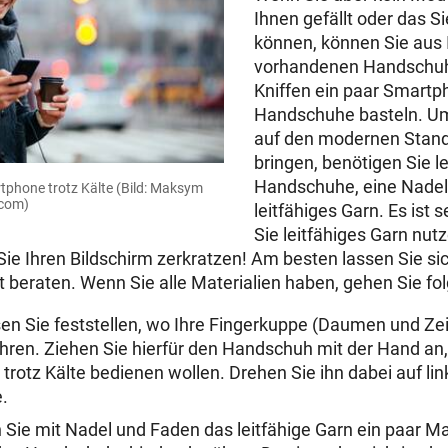
Ihnen gefällt oder das Si
können, können Sie aus 
vorhandenen Handschuh
Kniffen ein paar Smartp
Handschuhe basteln. U
auf den modernen Stand
bringen, benötigen Sie le
Handschuhe, eine Nadel
rtphone trotz Kälte
(Bild: Maksym
.com)
leitfähiges Garn. Es ist 
Sie leitfähiges Garn nut
Sie Ihren Bildschirm zerkratzen! Am besten lassen Sie si
beraten. Wenn Sie alle Materialien haben, gehen Sie f
en Sie feststellen, wo Ihre Fingerkuppe (Daumen und Zei
hren. Ziehen Sie hierfür den Handschuh mit der Hand an, 
rotz Kälte bedienen wollen. Drehen Sie ihn dabei auf li
e.
ie mit Nadel und Faden das leitfähige Garn ein paar Ma