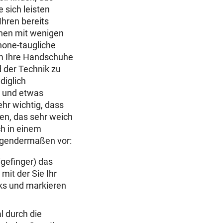
e sich leisten
Ihren bereits
en mit wenigen
hone-taugliche
m Ihre Handschuhe
 der Technik zu
diglich
 und etwas
sehr wichtig, dass
zen, das sehr weich
ch in einem
olgendermaßen vor:
gefinger) das
mit der Sie Ihr
nks und markieren
l durch die