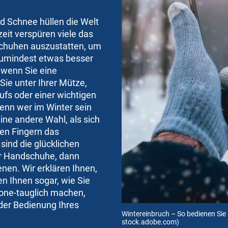
nd Schnee hüllen die Welt
szeit verspüren viele das
schuhen auszustatten, um
zumindest etwas besser
 wenn Sie eine
ie unter Ihrer Mütze,
ufs oder einer wichtigen
enn wer im Winter sein
ne andere Wahl, als sich
en Fingern das
sind die glücklichen
er Handschuhe, dann
nen. Wir erklären Ihnen,
n Ihnen sogar, wie Sie
one-tauglich machen,
der Bedienung Ihres
Wintereinbruch – So bedienen Sie
stock.adobe.com)