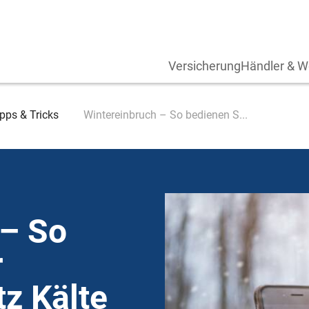
Versicherung
Händler & W
pps & Tricks
Wintereinbruch – So bedienen S...
 – So
r
z Kälte