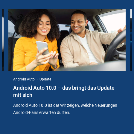
Slider
Instructions
Android Auto
Update
Android Auto 10.0 – das bringt das Update
mit sich
Android Auto 10.0 ist da! Wir zeigen, welche Neuerungen
Android-Fans erwarten dürfen.