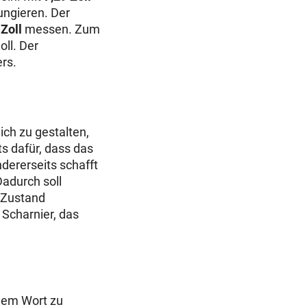
ungieren. Der
 Zoll
messen. Zum
oll. Der
ers.
ch zu gestalten,
ts dafür, dass das
ererseits schafft
adurch soll
 Zustand
Scharnier, das
inem Wort zu