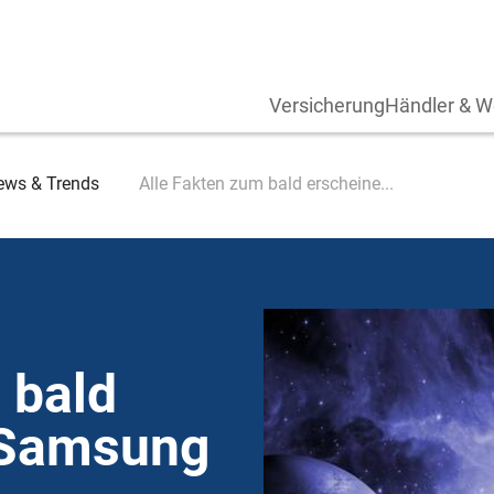
Versicherung
Händler & W
ews & Trends
Alle Fakten zum bald erscheine...
 bald
 Samsung