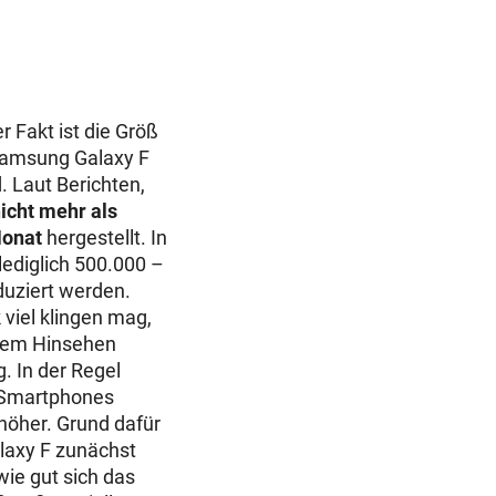
r Fakt ist die Größ
 Samsung Galaxy F
. Laut Berichten,
icht mehr als
Monat
hergestellt. In
lediglich 500.000 –
duziert werden.
 viel klingen mag,
erem Hinsehen
g. In der Regel
n Smartphones
höher. Grund dafür
alaxy F zunächst
wie gut sich das