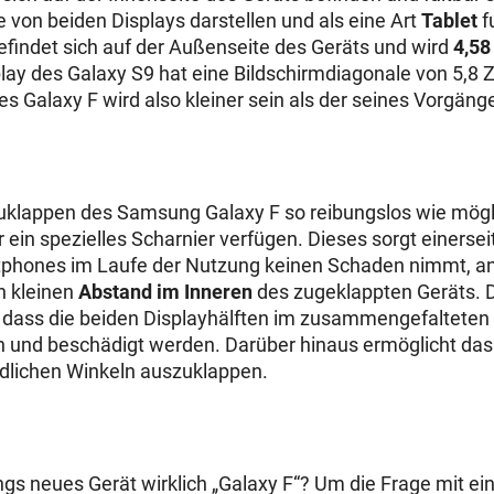
 von beiden Displays darstellen und als eine Art
Tablet
f
befindet sich auf der Außenseite des Geräts und wird
4,58
lay des Galaxy S9 hat eine Bildschirmdiagonale von 5,8 Z
s Galaxy F wird also kleiner sein als der seines Vorgäng
klappen des Samsung Galaxy F so reibungslos wie mögli
 ein spezielles Scharnier verfügen. Dieses sorgt einersei
tphones im Laufe der Nutzung keinen Schaden nimmt, and
n kleinen
Abstand im Inneren
des zugeklappten Geräts. D
, dass die beiden Displayhälften im zusammengefalteten
 und beschädigt werden. Darüber hinaus ermöglicht das 
edlichen Winkeln auszuklappen.
s neues Gerät wirklich „Galaxy F“? Um die Frage mit e