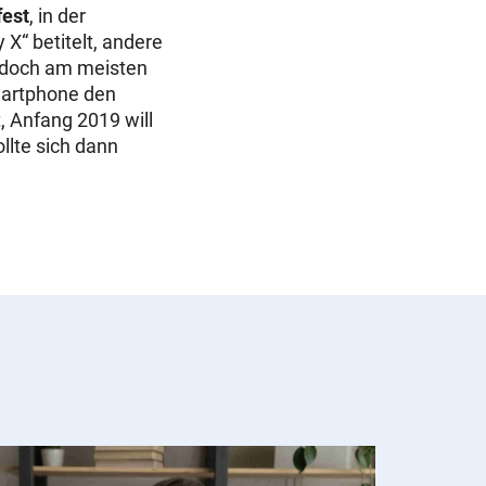
fest
, in der
“ betitelt, andere
jedoch am meisten
martphone den
, Anfang 2019 will
llte sich dann