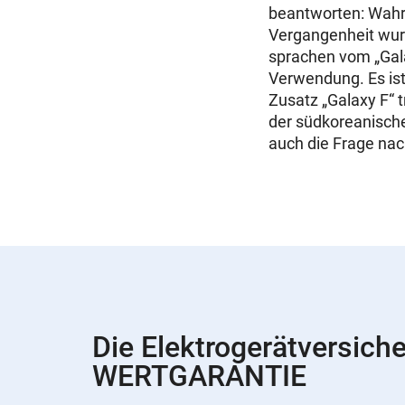
beantworten: Wahrs
Vergangenheit wur
sprachen vom „Gala
Verwendung. Es is
Zusatz „Galaxy F“ 
der südkoreanische 
auch die Frage na
Die Elektrogerätversich
WERTGARANTIE