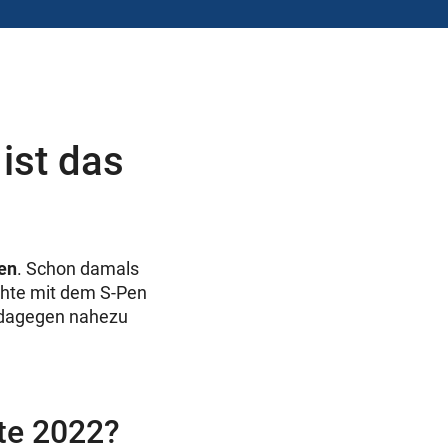
 ist das
nen
. Schon damals
chte mit dem S-Pen
n dagegen nahezu
ite 2022?