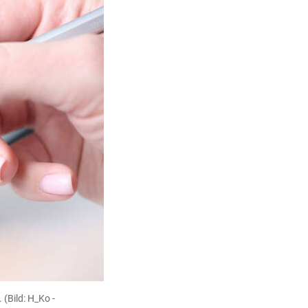
.
(Bild: H_Ko -