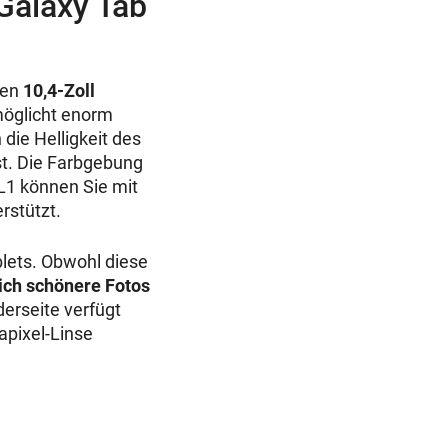
Galaxy Tab
nen
10,4-Zoll
möglicht enorm
 die Helligkeit des
st. Die Farbgebung
 L1 können Sie mit
rstützt.
blets. Obwohl diese
ich schönere Fotos
erseite verfügt
apixel-Linse