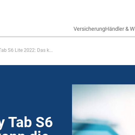
Versicherung
Händler & W
ab S6 Lite 2022: Das k...
y Tab S6