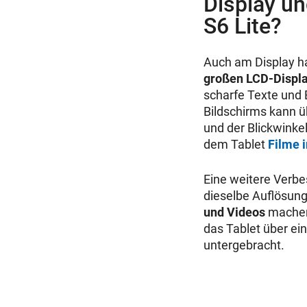
Display u
S6 Lite?
Auch am Display ha
großen LCD-Displ
scharfe Texte und B
Bildschirms kann ü
und der Blickwinke
dem Tablet
Filme 
Eine weitere Verbe
dieselbe Auflösun
und Videos
machen.
das Tablet über ei
untergebracht.