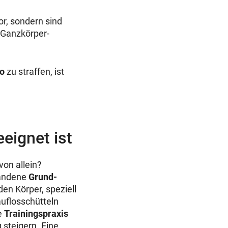
r, sondern sind
 Ganzkörper-
Po
zu straffen,
ist
eignet ist
on allein?
handene
Grund-
en Körper, speziell
auflosschütteln
e
Trainingspraxis
 steigern. Eine