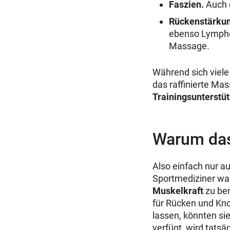
Faszien.
Auch d
Rückenstärkun
ebenso Lymphd
Massage.
Während sich viele
das raffinierte Ma
Trainingsunterstü
Warum das 
Also einfach nur a
Sportmediziner wa
Muskelkraft
zu ben
für Rücken und Kno
lassen, könnten s
verfügt, wird tats