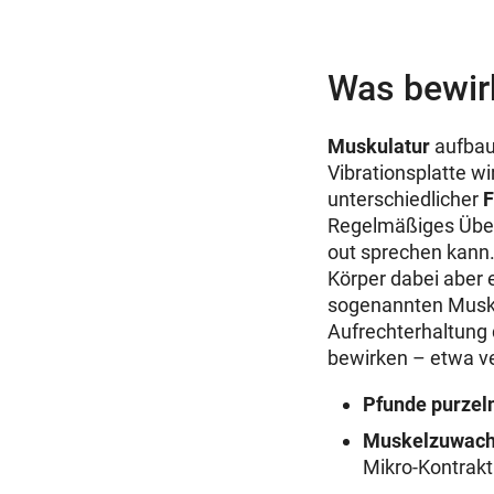
Was bewirk
Muskulatur
aufbau
Vibrationsplatte wi
unterschiedlicher
F
Regelmäßiges Üben
out sprechen kann.
Körper dabei aber 
sogenannten Muske
Aufrechterhaltung 
bewirken – etwa v
Pfunde purzel
Muskelzuwach
Mikro-Kontrakti