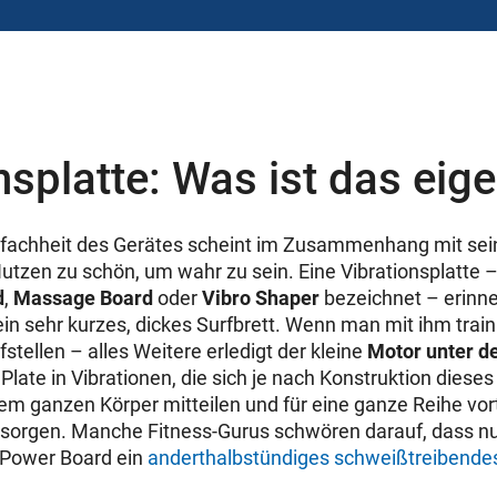
nsplatte: Was ist das eige
nfachheit des Gerätes scheint im Zusammenhang mit se
utzen zu schön, um wahr zu sein. Eine Vibrationsplatte 
d
,
Massage Board
oder
Vibro Shaper
bezeichnet – erinne
n sehr kurzes, dickes Surfbrett. Wenn man mit ihm trai
fstellen – alles Weitere erledigt der kleine
Motor unter d
Plate in Vibrationen, die sich je nach Konstruktion diese
em ganzen Körper mitteilen und für eine ganze Reihe vort
 sorgen. Manche Fitness-Gurus schwören darauf, dass n
 Power Board ein
anderthalbstündiges schweißtreibendes