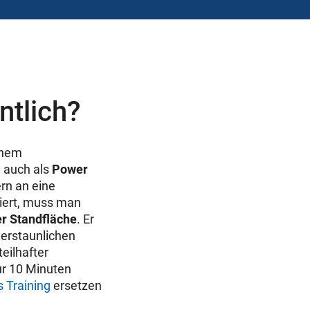
ntlich?
inem
– auch als
Power
rn an eine
niert, muss man
er Standfläche
. Er
s erstaunlichen
eilhafter
ur 10 Minuten
 Training
ersetzen