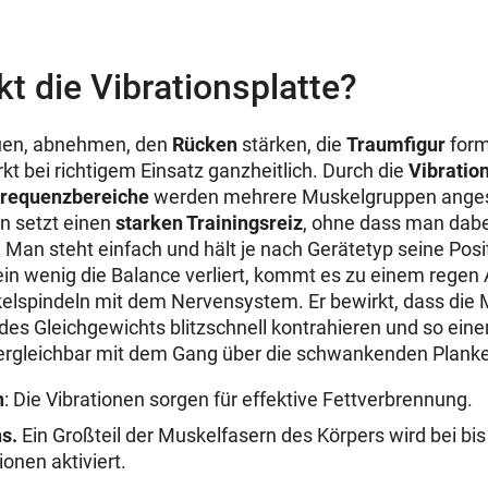
t die Vibrationsplatte?
en, abnehmen, den
Rücken
stärken, die
Traumfigur
form
rkt bei richtigem Einsatz ganzheitlich. Durch die
Vibratio
requenzbereiche
werden mehrere Muskelgruppen ange
 setzt einen
starken Trainingsreiz
, ohne dass man dab
 Man steht einfach und hält je nach Gerätetyp seine Posit
ein wenig die Balance verliert, kommt es zu einem regen
lspindeln mit dem Nervensystem. Er bewirkt, dass die 
des Gleichgewichts blitzschnell kontrahieren und so ein
ergleichbar mit dem Gang über die schwankenden Planken
n
: Die Vibrationen sorgen für effektive Fettverbrennung.
s.
Ein Großteil der Muskelfasern des Körpers wird bei bis
onen aktiviert.