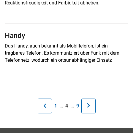
Reaktionsfreudigkeit und Farbigkeit abheben.
Handy
Das Handy, auch bekannt als Mobiltelefon, ist ein
tragbares Telefon. Es kommuniziert über Funk mit dem
Telefonnetz, wodurch ein ortsunabhängiger Einsatz
Seitennummerierung
Erste
1
…
Aktuelle
4
…
Letzte
9
Seite
Seite
Seite