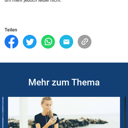
um mehr jedoch leider nicht.
Teilen
Mehr zum Thema
Slider
Instructions