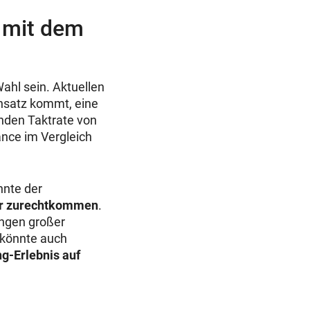
 mit dem
ahl sein. Aktuellen
insatz kommt, eine
nden Taktrate von
ance im Vergleich
nnte der
er zurechtkommen
.
rungen großer
g könnte auch
g-Erlebnis auf