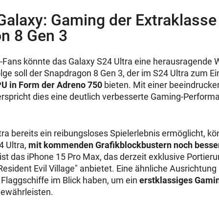
alaxy: Gaming der Extraklasse
n 8 Gen 3
Fans könnte das Galaxy S24 Ultra eine herausragende W
lge soll der Snapdragon 8 Gen 3, der im S24 Ultra zum E
PU in Form der Adreno 750
bieten. Mit einer beeindrucke
rspricht dies eine deutlich verbesserte Gaming-Perform
ra bereits ein reibungsloses Spielerlebnis ermöglicht, kö
4 Ultra,
mit kommenden Grafikblockbustern noch bess
r ist das iPhone 15 Pro Max, das derzeit exklusive Portie
Resident Evil Village" anbietet. Eine ähnliche Ausrichtun
Flaggschiffe im Blick haben, um ein
erstklassiges Gamin
ewährleisten.