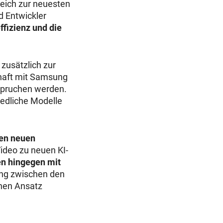
leich zur neuesten
d Entwickler
ffizienz und die
t zusätzlich zur
chaft mit Samsung
pruchen werden.
iedliche Modelle
den neuen
Video zu neuen KI-
en hingegen mit
ung zwischen den
chen Ansatz