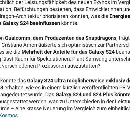
chtlich der Leistungsfähigkeit des neuen Exynos im Verg
tion. Befürchtungen bestehen, dass Entwicklerinnen un
dragon-Architektur priorisieren könnten, was die
Energiee
s Galaxy S24 beeinflussen
könnte.
von
Qualcomm, dem Produzenten des Snapdragons
, träg
Cristiano Amon äußerte sich optimistisch zur Partners
ss sie die
Mehrheit der Anteile für das Galaxy S24
beans
 lässt Raum für Spekulationen: Plant Samsung untersch
it verschiedenen Prozessoren auszustatten?
, könnte das
Galaxy S24 Ultra
möglicherweise exklusiv 
 3
erhalten, wie es in einem kürzlich veröffentlichten PR-
 angedeutet wurde. Das
Galaxy S24 und S24 Plus könnt
usgestattet werden, was zu Unterschieden in der Leist
rde – eine krasse Neuerung im Vergleich zum einheitli
-Kosmos
.