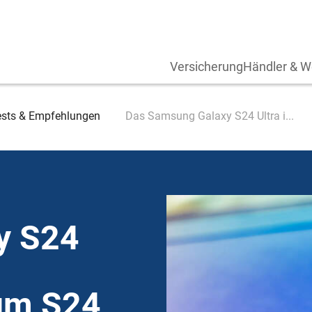
Versicherung
Händler & W
ests & Empfehlungen
Das Samsung Galaxy S24 Ultra i...
y S24
um S24