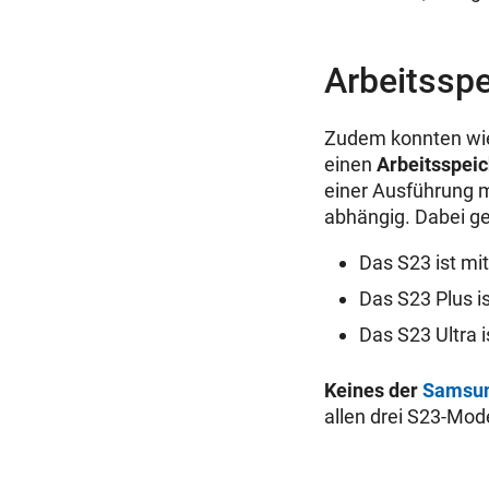
Arbeitsspe
Zudem konnten wie 
einen
Arbeitsspeic
einer Ausführung m
abhängig. Dabei ge
Das S23 ist mi
Das S23 Plus i
Das S23 Ultra i
Keines der
Samsu
allen drei S23-Mode