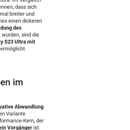
ennen, dass sich
imal breiter und
nes einen dickeren
ndung des
 wurden, sind die
y S23 Ultra mit
 ermöglicht
gen im
vative Abwandlung
nen Variante
rformance-Kern, der
sein Vorgänger
ist.