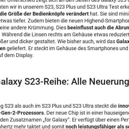
ten wir in unserem S23, S23 Plus und S23 Ultra Test erk
 die Größe der Bedienknöpfe verändert
hat. Sie sind min
etwas tiefer. Zudem bieten die neuen Highend-Smartpho
 eine andere Krümmung. Dies
beeinflusst auch die Abru
. Während die Linsen rechts am Gehäuse etwas reduziert
ßer und dicker gestaltet. Wie bisher auch, wird das
Galax
en
geliefert. Er steckt im Gehäuse des Smartphones und
uf dem Display.
alaxy S23-Reihe: Alle Neuerun
S23 als auch im S23 Plus und S23 Ultra steckt die
inno
-Gen-2-Prozessors
. Der neue Chip ist in einer hauseige
t den Zusatznamen „for Galaxy“. Er verfügt über einen Pe
gahertz mehr taktet und somit
noch leistungsfähiger als 