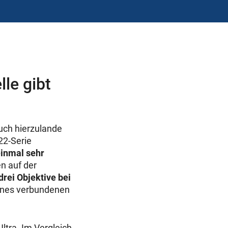
le gibt
uch hierzulande
22-Serie
einmal sehr
n auf der
drei Objektive bei
eines verbundenen
ltra. Im Vergleich