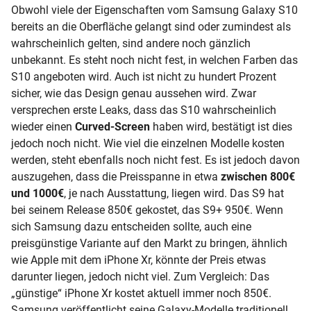
Obwohl viele der Eigenschaften vom Samsung Galaxy S10
bereits an die Oberfläche gelangt sind oder zumindest als
wahrscheinlich gelten, sind andere noch gänzlich
unbekannt. Es steht noch nicht fest, in welchen Farben das
S10 angeboten wird. Auch ist nicht zu hundert Prozent
sicher, wie das Design genau aussehen wird. Zwar
versprechen erste Leaks, dass das S10 wahrscheinlich
wieder einen
Curved-Screen
haben wird, bestätigt ist dies
jedoch noch nicht. Wie viel die einzelnen Modelle kosten
werden, steht ebenfalls noch nicht fest. Es ist jedoch davon
auszugehen, dass die Preisspanne in etwa
zwischen 800€
und 1000€
, je nach Ausstattung, liegen wird. Das
S9
hat
bei seinem Release 850€ gekostet, das S9+ 950€. Wenn
sich Samsung dazu entscheiden sollte, auch eine
preisgünstige Variante auf den Markt zu bringen, ähnlich
wie Apple mit dem
iPhone Xr, könnte der Preis etwas
darunter liegen, jedoch nicht viel. Zum Vergleich: Das
„günstige“ iPhone Xr kostet aktuell immer noch 850€.
Samsung veröffentlicht seine Galaxy-Modelle traditionell