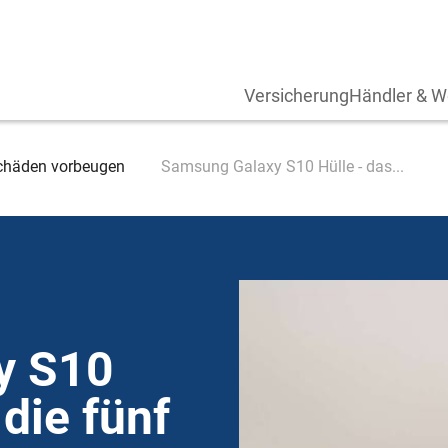
Versicherung
Händler & W
chäden vorbeugen
Samsung Galaxy S10 Hülle - das...
y S10
 die fünf