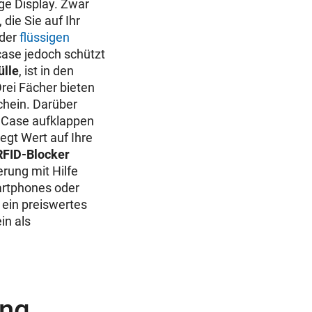
ige Display. Zwar
 die Sie auf Ihr
oder
flüssigen
case jedoch schützt
ülle
, ist in den
Drei Fächer bieten
chein. Darüber
s Case aufklappen
egt Wert auf Ihre
RFID-Blocker
erung mit Hilfe
artphones oder
ein preiswertes
in als
ung