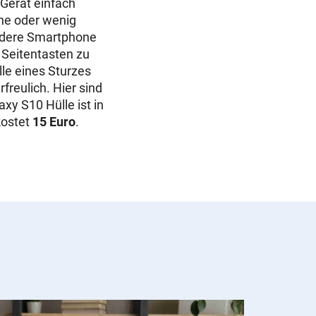
 Gerät einfach
ine oder wenig
Andere Smartphone
 Seitentasten zu
lle eines Sturzes
freulich. Hier sind
xy S10 Hülle ist in
kostet
15 Euro
.