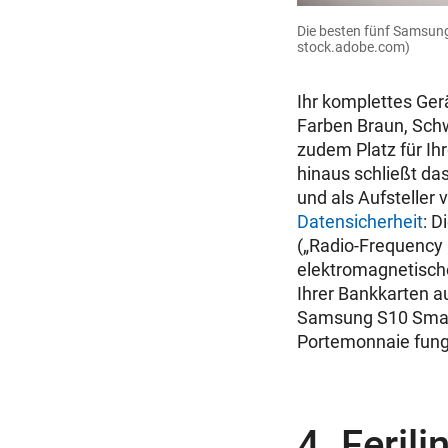
Die besten fünf Samsun
stock.adobe.com)
Ihr komplettes Gerä
Farben Braun, Sch
zudem Platz für Ih
hinaus schließt da
und als Aufsteller 
Datensicherheit
: D
(„Radio-Frequency I
elektromagnetische
Ihrer Bankkarten 
Samsung S10 Smart
Portemonnaie fungi
4. Feril