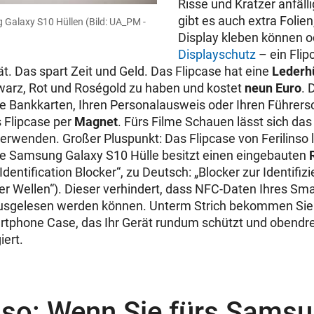
Risse und Kratzer anfäll
gibt es auch extra Folien,
g Galaxy S10 Hüllen
(Bild: UA_PM -
Display kleben können 
Displayschutz
– ein Flip
t. Das spart Zeit und Geld. Das Flipcase hat eine
Lederh
warz, Rot und Roségold zu haben und kostet
neun Euro
. 
re Bankkarten, Ihren Personalausweis oder Ihren Führers
s Flipcase per
Magnet
. Fürs Filme Schauen lässt sich da
verwenden. Großer Pluspunkt: Das Flipcase von Ferilinso l
ie Samsung Galaxy S10 Hülle besitzt einen eingebauten
dentification Blocker“, zu Deutsch: „Blocker zur Identifizi
r Wellen“). Dieser verhindert, dass NFC-Daten Ihres Sm
ausgelesen werden können. Unterm Strich bekommen Sie 
phone Case, das Ihr Gerät rundum schützt und obendre
ert.
inso: Wenn Sie fürs Sams