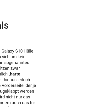
als
 Galaxy S10 Hülle
s sich um kein
in sogenanntes
sitzen zwar
lich „
harte
er hinaus jedoch
 Vorderseite, der je
zugeklappt werden
rd nicht nur das
ndern auch das für