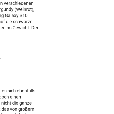
 in verschiedenen
rgundy (Weinrot),
ng Galaxy S10
 auf die schwarze
ter ins Gewicht. Der
r
 es sich ebenfalls
edoch einen
 nicht die ganze
st das von großem