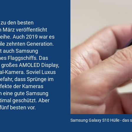
 zu den besten
März veröffentlicht
eihe. Auch 2019 war es
ile zehnten Generation.
et auch Samsung
nes Flaggschiffs. Das
ll großes AMOLED Display,
al-Kamera. Soviel Luxus
Gefahr, dass Sprünge im
efekte der Kameras
ch eine gute Samsung
timal geschützt. Aber
 fünf besten vor.
Samsung Galaxy S10 Hülle - das s