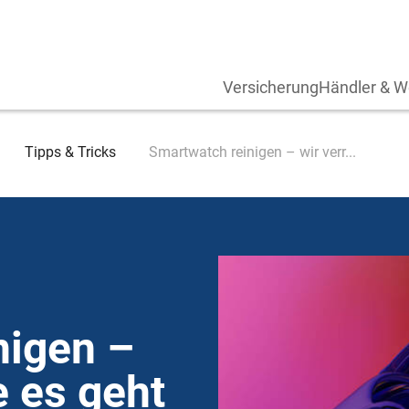
Versicherung
Händler & W
Tipps & Tricks
Smartwatch reinigen – wir verr...
nigen –
e es geht