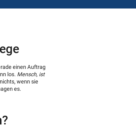
lege
rade einen Auftrag
ann los.
Mensch, ist
nichts, wenn sie
sagen es.
h?