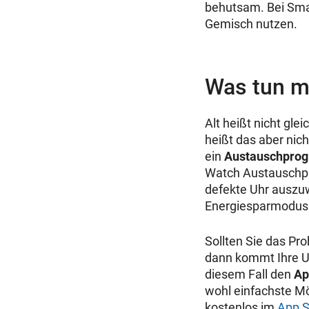
behutsam. Bei Sma
Gemisch nutzen.
Was tun m
Alt heißt nicht gle
heißt das aber nich
ein
Austauschprog
Watch Austauschpr
defekte Uhr auszuw
Energiesparmodus n
Sollten Sie das P
dann kommt Ihre U
diesem Fall den
Ap
wohl einfachste Mö
kostenlos im
App S