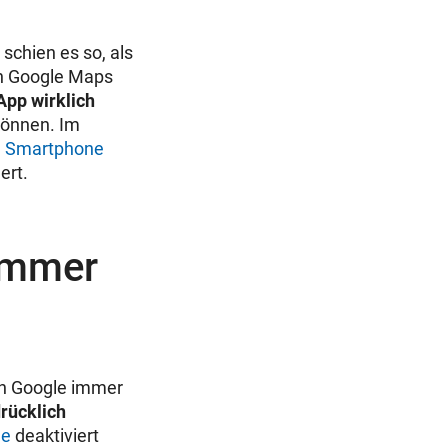
chien es so, als
ch Google Maps
App wirklich
können. Im
d
Smartphone
ert.
 immer
on Google immer
rücklich
le
deaktiviert