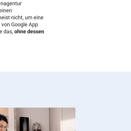
enagentur
einen
eist nicht, um eine
g von Google App
e das,
ohne dessen