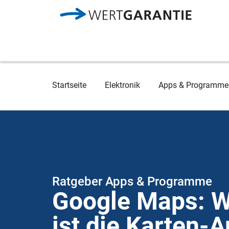
Direkt zum Inhalt
Breadcrumb
Startseite
Elektronik
Apps & Programme
Ratgeber Apps & Programme
Google Maps: W
ist die Karten-