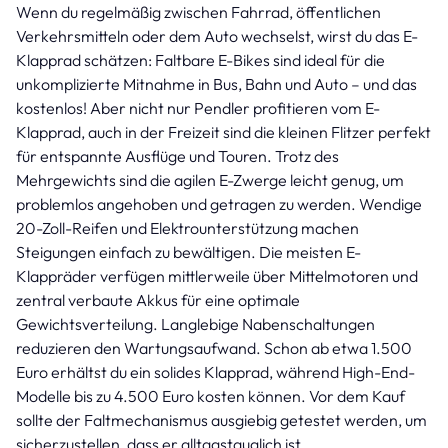
Wenn du regelmäßig zwischen Fahrrad, öffentlichen
Verkehrsmitteln oder dem Auto wechselst, wirst du das E-
Klapprad schätzen: Faltbare E-Bikes sind ideal für die
unkomplizierte Mitnahme in Bus, Bahn und Auto – und das
kostenlos! Aber nicht nur Pendler profitieren vom E-
Klapprad, auch in der Freizeit sind die kleinen Flitzer perfekt
für entspannte Ausflüge und Touren. Trotz des
Mehrgewichts sind die agilen E-Zwerge leicht genug, um
problemlos angehoben und getragen zu werden. Wendige
20-Zoll-Reifen und Elektrounterstützung machen
Steigungen einfach zu bewältigen. Die meisten E-
Klappräder verfügen mittlerweile über Mittelmotoren und
zentral verbaute Akkus für eine optimale
Gewichtsverteilung. Langlebige Nabenschaltungen
reduzieren den Wartungsaufwand. Schon ab etwa 1.500
Euro erhältst du ein solides Klapprad, während High-End-
Modelle bis zu 4.500 Euro kosten können. Vor dem Kauf
sollte der Faltmechanismus ausgiebig getestet werden, um
sicherzustellen, dass er alltagstauglich ist.