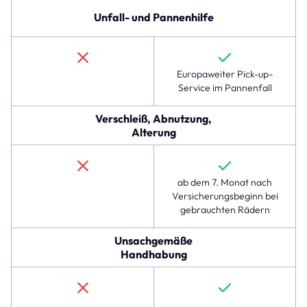
Raub
Unfall- und Pannenhilfe
und
Teilediebstahl,
der
im
Europaweiter Pick-up-
linexo
Service im Pannenfall
Komplettschutz
verfügbar
Verschleiß, Abnutzung,
ist,
Alterung
jedoch
nicht
in
der
ab dem 7. Monat nach
Hausratversicherung.
Versicherungsbeginn bei
Die
gebrauchten Rädern
folgenden
Zeilen
Unsachgemäße
zeigen,
Handhabung
dass
der
Komplettschutz
auch