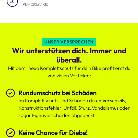
um-
PDF (212.97 KB)
die-
Uhr
Schutz
des
Komplettschutzes,
der
UNSER VERSPRECHEN
deutlich
Wir unterstützen dich. Immer und
attraktiver
ist.
überall.
Mit dem linexo Komplettschutz für dein Bike profitierst du
von vielen Vorteilen:
Rundumschutz bei Schäden
Im Komplettschutz sind Schäden durch Verschleiß,
Konstruktionsfehler, Unfall, Sturz, Vandalismus oder
sogar Eigenverschulden abgedeckt.
Keine Chance für Diebe!