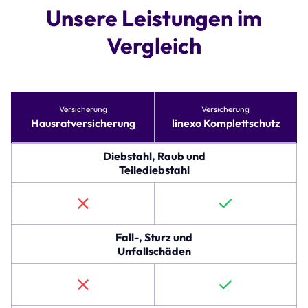
Unsere Leistungen im
Vergleich
Tabelle
Versicherung
Versicherung
vergleicht
Hausratversicherung
linexo Komplettschutz
Versicherungsoptionen
für
Hausratversicherung
Diebstahl, Raub und
und
Teilediebstahl
linexo
Komplettschutz.
Die
erste
Zeile
Fall-, Sturz und
beschreibt
Unfallschäden
den
Schutz
gegen
Diebstahl,