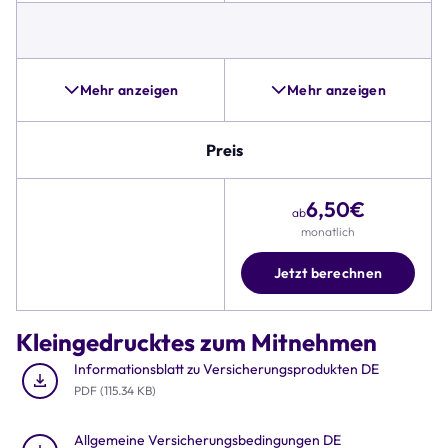
für
Sturz-
und
Unfallschäden,
Pannenhilfe
Mehr anzeigen
Mehr anzeigen
und
Alternativen,
wie
Preis
beispielsweise
Zubehörschutz,
6,50
€
umfangreicher
ab
ist.
monatlich
Zudem
umfasst
Jetzt berechnen
die
Tabelle
Details
Kleingedrucktes zum Mitnehmen
zu
Preis,
Informationsblatt zu Versicherungsprodukten DE
Deckungssumme
PDF (115.34 KB)
und
Rund-
Allgemeine Versicherungsbedingungen DE