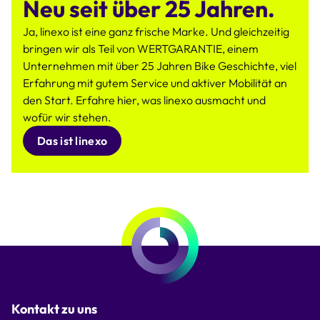
Neu seit über 25 Jahren.
Ja, linexo ist eine ganz frische Marke. Und gleichzeitig
bringen wir als Teil von WERTGARANTIE, einem
Unternehmen mit über 25 Jahren Bike Geschichte, viel
Erfahrung mit gutem Service und aktiver Mobilität an
den Start. Erfahre hier, was linexo ausmacht und
wofür wir stehen.
Das ist linexo
Kontakt zu uns