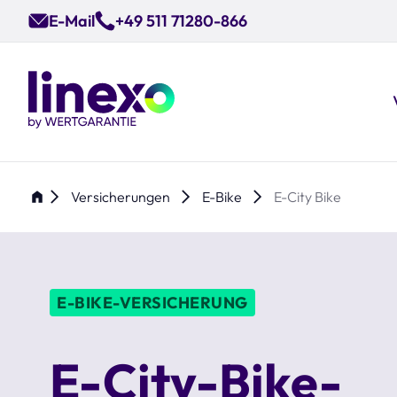
Skip
E-Mail
+49 511 71280-866
to
main
content
Versicherungen
E-Bike
E-City Bike
E-BIKE-VERSICHERUNG
E-City-Bike-