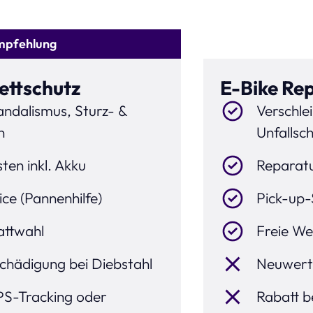
mpfehlung
ettschutz
E-Bike Re
andalismus, Sturz- &
Verschle
n
Unfallsc
ten inkl. Akku
Reparatu
ce (Pannenhilfe)
Pick-up-
attwahl
Freie We
hädigung bei Diebstahl
Neuwerte
PS-Tracking oder
Rabatt b