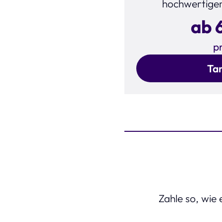
hochwertige
ab 
p
Ta
Step 1 of 2
Zahle so, wie 