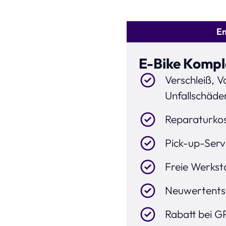
E
E-Bike Kompl
Verschleiß, V
Unfallschäde
Reparaturkos
Pick-up-Servi
Freie Werkst
Neuwertentsc
Rabatt bei G