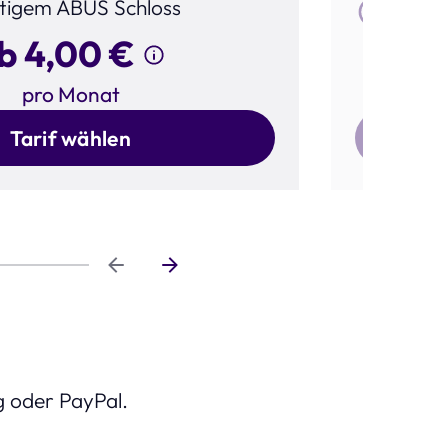
tigem ABUS Schloss
Frei
b 4,00 €
pro Monat
Tarif wählen
g oder PayPal.