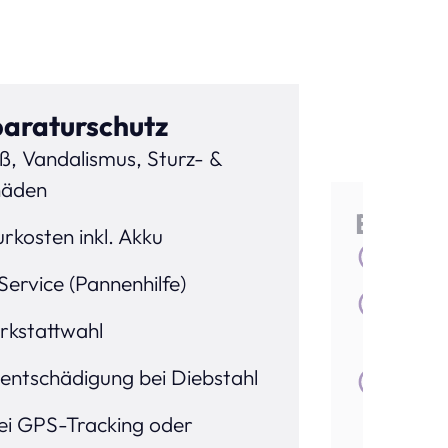
paraturschutz
iß, Vandalismus, Sturz- &
häden
E-Bike
rkosten inkl. Akku
Idea
Service (Pannenhilfe)
Absi
rkstattwahl
13. 
ntschädigung bei Diebstahl
Schu
Elek
ei GPS-Tracking oder