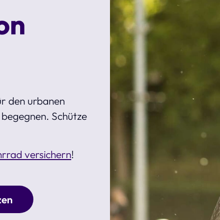
on
für den urbanen
u begegnen. Schütze
rrad versichern
!
zen