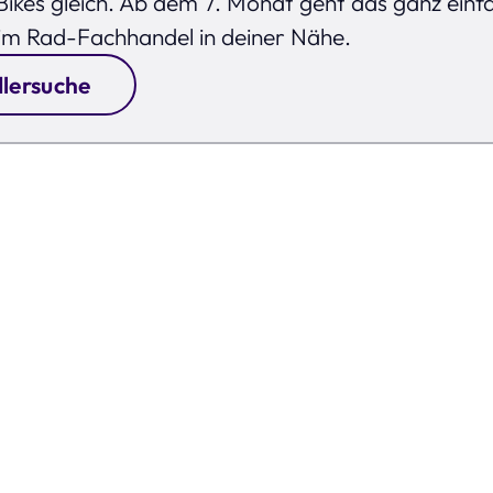
ikes gleich. Ab dem 7. Monat geht das ganz einf
im Rad-Fachhandel in deiner Nähe.
lersuche