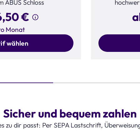
m ABUS Schloss
hochwer
6,50 €
a
ro Monat
rif wählen
Sicher und bequem zahlen
es zu dir passt: Per SEPA Lastschrift, Überweisun