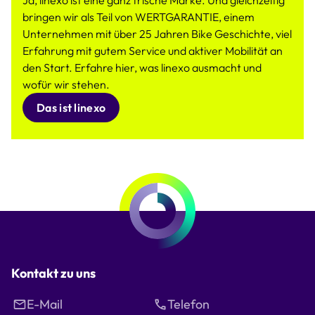
Ja, linexo ist eine ganz frische Marke. Und gleichzeitig
bringen wir als Teil von WERTGARANTIE, einem
Unternehmen mit über 25 Jahren Bike Geschichte, viel
Erfahrung mit gutem Service und aktiver Mobilität an
den Start. Erfahre hier, was linexo ausmacht und
wofür wir stehen.
Das ist linexo
Kontakt zu uns
E-Mail
Telefon