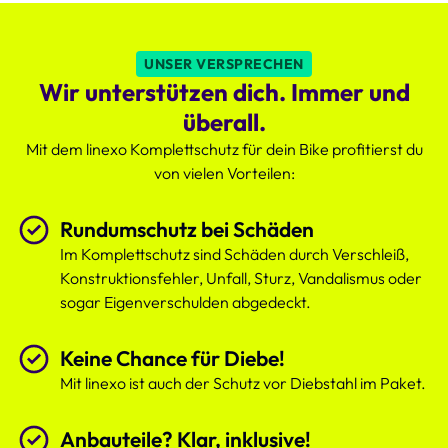
des
Komplettschutzes,
der
UNSER VERSPRECHEN
deutlich
Wir unterstützen dich. Immer und
attraktiver
ist.
überall.
Mit dem linexo Komplettschutz für dein Bike profitierst du
von vielen Vorteilen:
Rundumschutz bei Schäden
Im Komplettschutz sind Schäden durch Verschleiß,
Konstruktionsfehler, Unfall, Sturz, Vandalismus oder
sogar Eigenverschulden abgedeckt.
Keine Chance für Diebe!
Mit linexo ist auch der Schutz vor Diebstahl im Paket.
Anbauteile? Klar, inklusive!