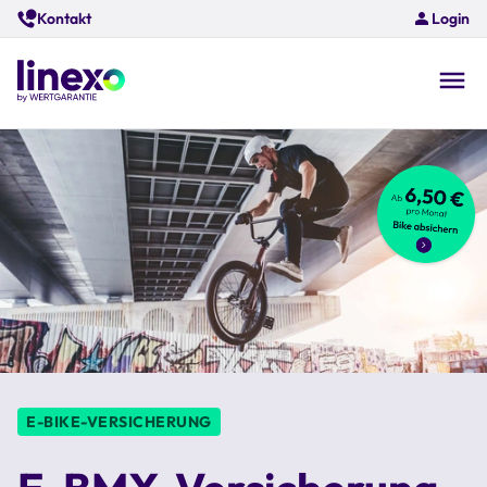
Skip
Kontakt
Login
to
main
content
O
na
E-BIKE-VERSICHERUNG