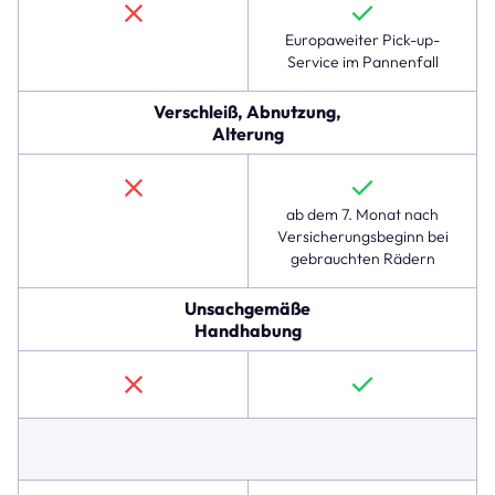
der
im
Europaweiter Pick-up-
linexo
Service im Pannenfall
Komplettschutz
verfügbar
Verschleiß, Abnutzung,
ist,
Alterung
jedoch
nicht
in
der
ab dem 7. Monat nach
Hausratversicherung.
Versicherungsbeginn bei
Die
gebrauchten Rädern
folgenden
Zeilen
Unsachgemäße
zeigen,
Handhabung
dass
der
Komplettschutz
auch
für
Sturz-
und
Unfallschäden,