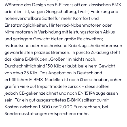
Während das Design des E-Flitzers oft am klassischen BMX
orientiert ist, sorgen Gangschaltung, (Voll-) Federung und
höhenverstellbare Sättel für mehr Komfort und
Einsatzmöglichkeiten. Hinterrad-Nabenmotoren oder
Mittelmotoren in Verbindung mit leistungsstarken Akkus
und geringem Gewicht bieten große Reichweiten;
hydraulische oder mechanische Kabelzugscheibenbremsen
gewährleisten präzises Bremsen. In puncto Zuladung steht
das kleine E-BMX den „Großen“ in nichts nach:
Durchschnittlich sind 130 Kilo erlaubt, bei einem Gewicht
von etwa 25 Kilo. Das Angebot an in Deutschland
erhältlichen E-BMX-Modellen ist noch überschaubar, daher
greifen viele auf Importmodelle zurück – diese sollten
jedoch CE-gekennzeichnet und nach EN 15194 zugelassen
sein! Für ein gut ausgestattetes E-BMX solltest du mit
Kosten zwischen 1.500 und 2.000 Euro rechnen, bei
Sonderausstattungen entsprechend mehr.