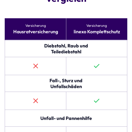
Tabelle
Versicherung
Versicherung
vergleicht
Hausratversicherung
linexo Komplettschutz
Versicherungsoptionen
für
Hausratversicherung
Diebstahl, Raub und
und
Teilediebstahl
linexo
Komplettschutz.
Die
erste
Zeile
Fall-, Sturz und
beschreibt
Unfallschäden
den
Schutz
gegen
Diebstahl,
Raub
Unfall- und Pannenhilfe
und
Teilediebstahl,