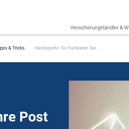
Versicherung
Händler & W
pps & Tricks
Handyporto: So frankieren Sie ...
hre Post