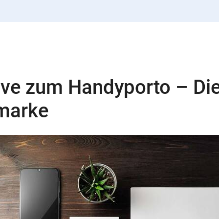
ive zum Handyporto – Di
tmarke