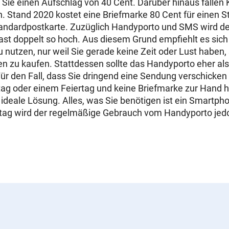
Sie einen Aufschlag von 40 Cent. Darüber hinaus fallen K
 Stand 2020 kostet eine Briefmarke 80 Cent für einen S
tandardpostkarte. Zuzüglich Handyporto und SMS wird der 
ast doppelt so hoch. Aus diesem Grund empfiehlt es sic
 nutzen, nur weil Sie gerade keine Zeit oder Lust haben, 
n zu kaufen. Stattdessen sollte das Handyporto eher als
r den Fall, dass Sie dringend eine Sendung verschicken
ag oder einem Feiertag und keine Briefmarke zur Hand ha
 ideale Lösung. Alles, was Sie benötigen ist ein Smartp
Alltag wird der regelmäßige Gebrauch vom Handyporto je