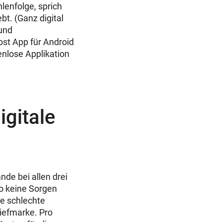
hlenfolge, sprich
bt. (Ganz digital
 und
st App für Android
tenlose Applikation
igitale
nde bei allen drei
so keine Sorgen
ie schlechte
riefmarke. Pro