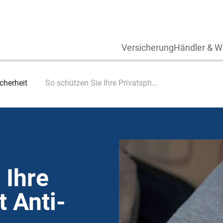
Versicherung
Händler & W
cherheit
So schützen Sie Ihre Privatsph...
 Ihre
t Anti-