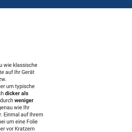
u wie klassische
e auf Ihr Gerät
zw.
er um typische
ch
dicker als
adurch
weniger
genau wie Ihr
r. Einmal auf Ihrem
bei um eine Folie
er
vor Kratzern