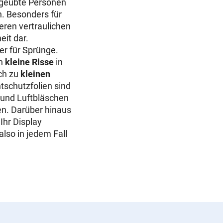
r geübte Personen
n. Besonders für
ren vertraulichen
eit dar.
ger für Sprünge.
h
kleine Risse
in
ch zu
kleinen
htschutzfolien sind
e und Luftbläschen
en. Darüber hinaus
Ihr Display
also in jedem Fall