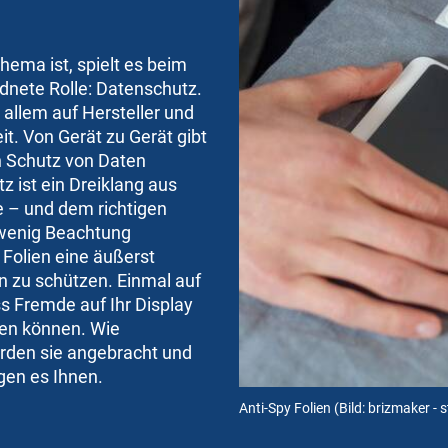
ema ist, spielt es beim
dnete Rolle: Datenschutz.
 allem auf Hersteller und
it
. Von Gerät zu Gerät gibt
n Schutz von Daten
z ist ein Dreiklang aus
e – und dem richtigen
 wenig Beachtung
Folien eine äußerst
n zu schützen. Einmal auf
ss Fremde auf Ihr
Display
sen können. Wie
erden sie angebracht und
agen es Ihnen.
Anti-Spy Folien
(Bild: brizmaker -