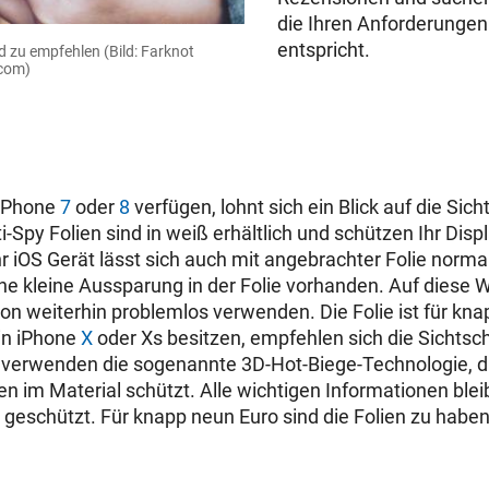
die Ihren Anforderunge
entspricht.
ind zu empfehlen
(Bild: Farknot
.com)
 iPhone
7
oder
8
verfügen, lohnt sich ein Blick auf die Sic
ti-Spy Folien sind in weiß erhältlich und schützen Ihr Disp
hr
iOS
Gerät lässt sich auch mit angebrachter Folie norma
ne kleine Aussparung in der Folie vorhanden. Auf diese 
on weiterhin problemlos verwenden. Die Folie ist für kna
in iPhone
X
oder Xs besitzen, empfehlen sich die Sichtsc
n verwenden die sogenannte 3D-Hot-Biege-Technologie, di
n im Material schützt. Alle wichtigen Informationen ble
g geschützt. Für knapp neun Euro sind die Folien zu haben