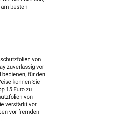
n am besten
htschutzfolien von
lay zuverlässig vor
l bedienen, für den
Weise können Sie
pp 15 Euro zu
hutzfolien von
e verstärkt vor
iben vor fremden
.