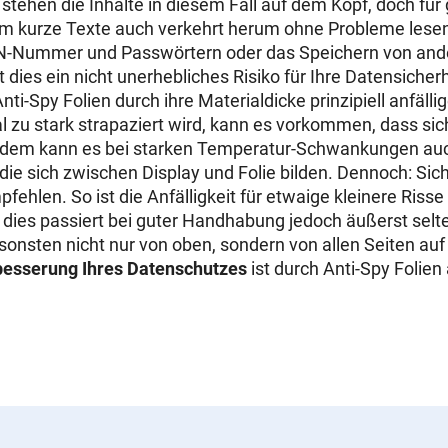
tehen die Inhalte in diesem Fall auf dem Kopf, doch fü
lem kurze Texte auch verkehrt herum ohne Probleme lese
N-Nummer und Passwörtern oder das Speichern von ande
t dies ein nicht unerhebliches Risiko für Ihre Datensicherh
nti-Spy Folien durch ihre Materialdicke prinzipiell anfälli
l zu stark strapaziert wird, kann es vorkommen, dass sic
 Zudem kann es bei starken Temperatur-Schwankungen au
 die sich zwischen Display und Folie bilden. Dennoch: Sic
pfehlen. So ist die Anfälligkeit für etwaige kleinere Riss
, dies passiert bei guter Handhabung jedoch äußerst selt
nsten nicht nur von oben, sondern von allen Seiten auf 
esserung Ihres Datenschutzes
ist durch Anti-Spy Folien 