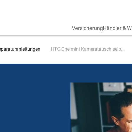
Versicherung
Händler & W
eparaturanleitungen
HTC One mini Kameratausch selb...