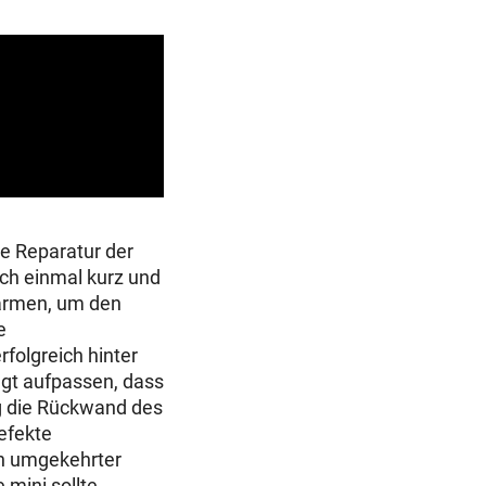
ie Reparatur der
ch einmal kurz und
rmen, um den
e
folgreich hinter
ngt aufpassen, dass
ig die Rückwand des
efekte
in umgekehrter
mini sollte