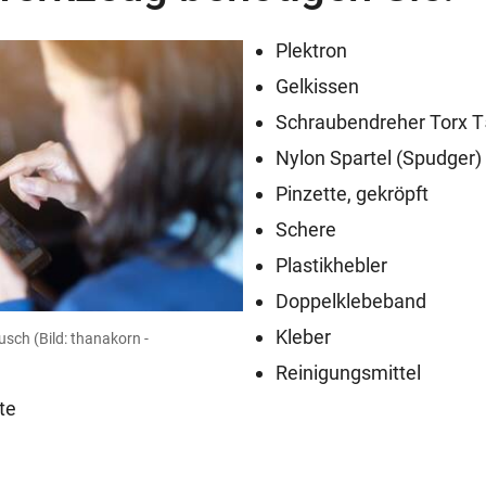
Plektron
Gelkissen
Schraubendreher
Torx
T
Nylon Spartel (Spudger)
Pinzette, gekröpft
Schere
Plastikhebler
Doppelklebeband
Kleber
ausch
(Bild: thanakorn -
Reinigungsmittel
te