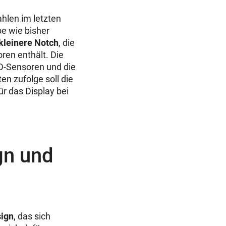
hlen im letzten
be wie bisher
 kleinere Notch
, die
ren enthält. Die
3D-Sensoren und die
en zufolge soll die
ür das Display bei
gn und
sign
, das sich