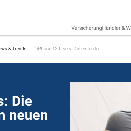
Versicherung
Händler & W
ews & Trends
iPhone 13 Leaks: Die ersten In...
: Die
um neuen