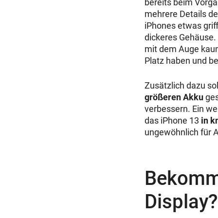
bereits beim Vorg
mehrere Details de
iPhones etwas grif
dickeres Gehäuse.
mit dem Auge kaum 
Platz haben und b
Zusätzlich dazu so
größeren Akku
ges
verbessern. Ein wei
das iPhone 13
in k
ungewöhnlich für A
Bekommt
Display?