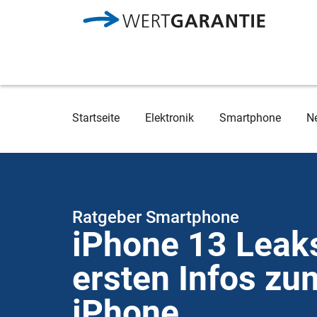
Direkt zum Inhalt
Breadcrumb
Startseite
Elektronik
Smartphone
N
Ratgeber Smartphone
iPhone 13 Leaks
ersten Infos z
iPhone