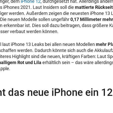
änger, dem
iPhone 12
, durchgesetzt hat. Allerdings änder
s iPhones 2021. Laut Insidern soll die
mattierte Rücksei
figer werden. Außerdem zeigen die neuesten iPhone 13 
 Die neuen Modelle sollen ungefähr
0,17 Millimeter mehr
erkennbar ist. Dies soll dazu beitragen, dass größere 
esser verbaut werden können.
ll laut iPhone 13 Leaks bei allen neuen Modellen
mehr Pla
chaffen werden. Dadurch könnte sich auch die Akkulaufz
teres Highlight sind die neuen, kräftigen Farben: Laut Sp
nalligem Rot und Lila
erhältlich sein – das wäre allerding
pple.
 das neue iPhone ein 12