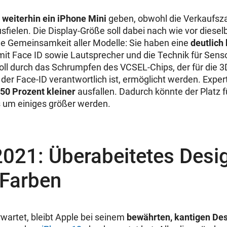
s
weiterhin ein iPhone Mini
geben, obwohl die Verkaufsza
sfielen. Die Display-Größe soll dabei nach wie vor diesel
ige Gemeinsamkeit aller Modelle: Sie haben eine
deutlich
it Face ID sowie Lautsprecher und die Technik für Senso
ll durch das Schrumpfen des VCSEL-Chips, der für die 
er Face-ID verantwortlich ist, ermöglicht werden. Expert
 50 Prozent kleiner
ausfallen. Dadurch könnte der Platz f
 um einiges größer werden.
2021: Überabeitetes Desi
 Farben
rwartet, bleibt Apple bei seinem
bewährten, kantigen De