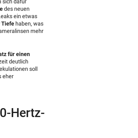
n sich dafür
te
des neuen
Leaks ein etwas
 Tiefe
haben, was
Kameralinsen mehr
tz für einen
eit deutlich
ekulationen soll
s eher
0-Hertz-