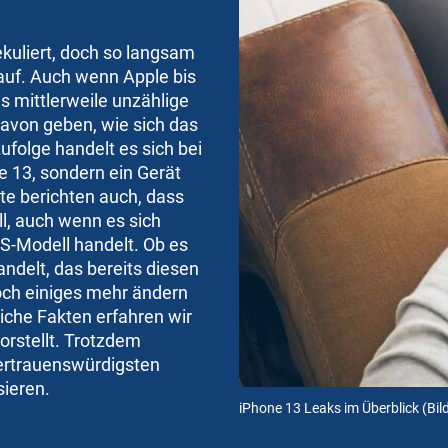
kuliert, doch so langsam
auf. Auch wenn Apple bis
 es mittlerweile unzählige
davon geben, wie sich das
folge handelt es sich bei
 13, sondern ein Gerät
e berichten auch, dass
ll, auch wenn es sich
-Modell handelt. Ob es
ndelt, das bereits diesen
noch einiges mehr ändern
hliche Fakten erfahren wir
vorstellt. Trotzdem
vertrauenswürdigsten
sieren.
iPhone 13 Leaks im Überblick
(Bil