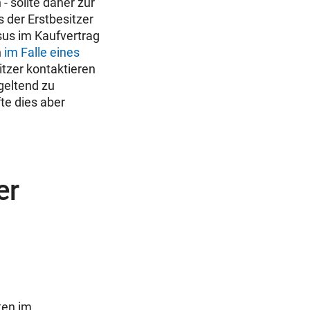
- sollte daher zur
 der Erstbesitzer
sus im Kaufvertrag
n
im Falle eines
itzer kontaktieren
geltend zu
te dies aber
er
ten im