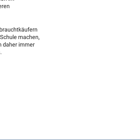
eren
ebrauchtkäufern
 Schule machen,
en daher immer
.