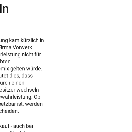
ln
ng kam kürzlich in
 Firma Vorwerk
leistung nicht für
ebten
ix gelten würde.
tet dies, dass
durch einen
esitzer wechseln
ewährleistung. Ob
etzbar ist, werden
cheiden.
auf - auch bei