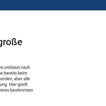
 große
ere umfasst nach
ie bereits beim
erden, aber alle
ng. Hier greift
r einen bestimmten