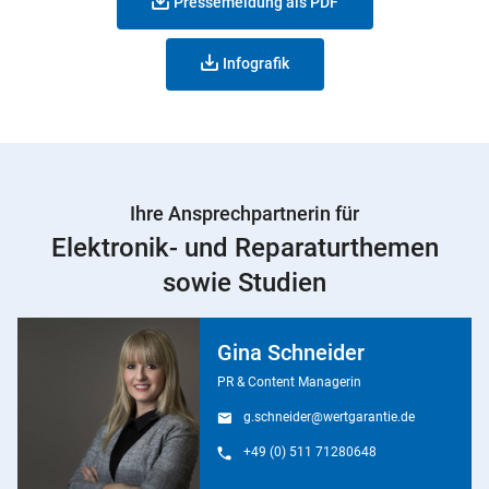
Pressemeldung als PDF
Infografik
Ihre Ansprechpartnerin für
Elektronik- und Reparaturthemen
sowie Studien
Gina Schneider
PR & Content Managerin
g.schneider@wertgarantie.de
+49 (0) 511 71280648