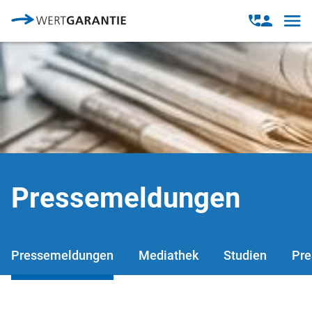
Direkt zum Inhalt
Open
Open
navig
contact
modal
Pressemeldungen
Pressemeldungen
Mediathek
Studien
Pre